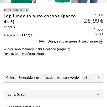
MOLTO RICHIESTO
Pacco:
Top lungo in puro cotone (pacco
26
99
€
da 5)
bonprix
Pezzo:
5,40 €
(
1177
) >
Tocca per
IVA inclusa, escluse
spese di spedizione
ingrandire
Colori non melange: 100% cotone (organic)
Descrizione e informazioni
Colore:
Smeraldo + uva + fucsia + bianco + verde menta
Taglia:
Scegli
Guida taglie e vestibilità