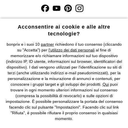
I prezzi sono IVA inclusa. Non includono
le spese di spedizione e i
costi di servizio.
Acconsentire ai cookie e alle altre
tecnologie?
Condizioni di vendita
Accessibilità
bonprix e i suoi 10
partner
richiedono il tuo consenso (cliccando
su "Accetta") per
l'utilizzo dei dati personali
al fine di
Informativa privacy e cookie
Gestione dei cookie
memorizzare e/o richiamare informazioni sul tuo dispositivo
(indirizzo IP, ID utente, informazioni sul browser, identificatori del
Informazioni legali
Diritto di recesso
dispositivo). I dati vengono utilizzati per l'identificazione su siti di
terzi (anche utilizzando indirizzi e-mail pseudonimizzati), per la
©
2026 bonprix.
Tutti i diritti riservati.
personalizzazione e la misurazione di annunci e contenuti, per
bonprix S.r.l. con socio unico, sede legale: via Adua 33 - 13855
conoscere i gruppi target e gli sviluppi dei prodotti.
Qui
puoi
Valdengo (BI) C.F. 01510910027 - P.I. 01939830020, Reg. Imprese di
trovare in ogni momento ulteriori informazioni sul consenso
Biella n. 01510910027, R.E.A. BI - 171345, N. Reg. Pile:
(compresa la possibilità di revocarlo) e sulle opzioni di
IT09060P00000858, N. Reg. AEE: IT08020000002105 Capitale
impostazione. È possibile personalizzare la portata del consenso
Sociale: euro 1.000.000 i.v, Società soggetta all'attività di direzione
facendo clic sul pulsante "Impostazioni". Facendo clic sul link
e coordinamento di bonprix Beteiligungs -Verwaltungsgesellschaft
"Rifiuta", è possibile rifiutare il proprio consenso in qualsiasi
mbH.
momento.