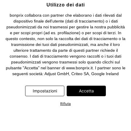
Utilizzo dei dati
bonprix collabora con partner che elaborano i dati rilevati dal
dispositivo finale dell'utente (dati di tracciamento) o i dati
pseudonimizzati da noi trasmessi per gestire la nostra pubblicità
e per scopi propri (ad es. profilazione) o per scopi di terzi. In
questo contesto, non solo la raccolta dei dati di tracciamento o la
trasmissione dei tuoi dati pseudonimizzati, ma anche il loro
ulteriore trattamento da parte di questi partner richiede il
consenso. I dati di tracciamento vengono raccolti o i tuoi dati
pseudonimizzati vengono trasmessi solo quando clicchi sul
pulsante "Accetta" nel banner di www.bonprix.it. I partner sono le
seguenti società: Adjust GmbH, Criteo SA, Google Ireland
Limited, Hurra Communications GmbH, ID5 Technology Ltd,
Meta Platforms Ireland Limited, Microsoft Ireland Operations
Impostazioni
Accetta
Limited, Pinterest Europe Limited, RTB-House GmbH, TikTok
Information Technologies UK Limited. Ulteriori informazioni sul
trattamento dei dati da parte di questi partner sono disponibili
Rifiuta
nella nostra
informativa privacy e cookie
. L'informativa è
accessibile anche tramite un link nel banner.