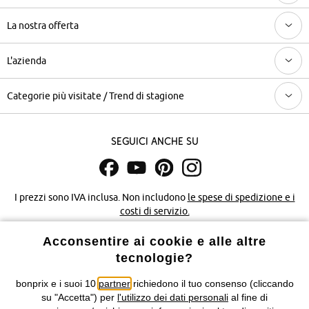
La nostra offerta
L'azienda
Categorie più visitate / Trend di stagione
Seguici anche su
I prezzi sono IVA inclusa. Non includono
le spese di spedizione e i
costi di servizio.
Acconsentire ai cookie e alle altre
Condizioni di vendita
Accessibilità
tecnologie?
Informativa privacy e cookie
Gestione dei cookie
bonprix e i suoi 10
partner
richiedono il tuo consenso (cliccando
su "Accetta") per
l'utilizzo dei dati personali
al fine di
Informazioni legali
Diritto di recesso