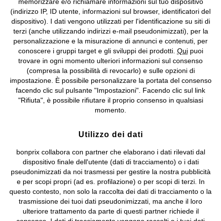
memorizzare e/o richiamare informazioni sul tuo dispositivo
(indirizzo IP, ID utente, informazioni sul browser, identificatori del
©
2026 bonprix.
Tutti i diritti riservati.
dispositivo). I dati vengono utilizzati per l'identificazione su siti di
bonprix S.r.l. con socio unico, sede legale: via Adua 33 - 13855
terzi (anche utilizzando indirizzi e-mail pseudonimizzati), per la
Valdengo (BI) C.F. 01510910027 - P.I. 01939830020, Reg. Imprese di
personalizzazione e la misurazione di annunci e contenuti, per
Biella n. 01510910027, R.E.A. BI - 171345, N. Reg. Pile:
conoscere i gruppi target e gli sviluppi dei prodotti.
Qui
puoi
IT09060P00000858, N. Reg. AEE: IT08020000002105 Capitale
trovare in ogni momento ulteriori informazioni sul consenso
Sociale: euro 1.000.000 i.v, Società soggetta all'attività di direzione
(compresa la possibilità di revocarlo) e sulle opzioni di
e coordinamento di bonprix Beteiligungs -Verwaltungsgesellschaft
impostazione. È possibile personalizzare la portata del consenso
mbH.
facendo clic sul pulsante "Impostazioni". Facendo clic sul link
"Rifiuta", è possibile rifiutare il proprio consenso in qualsiasi
momento.
Utilizzo dei dati
bonprix collabora con partner che elaborano i dati rilevati dal
dispositivo finale dell'utente (dati di tracciamento) o i dati
pseudonimizzati da noi trasmessi per gestire la nostra pubblicità
e per scopi propri (ad es. profilazione) o per scopi di terzi. In
questo contesto, non solo la raccolta dei dati di tracciamento o la
trasmissione dei tuoi dati pseudonimizzati, ma anche il loro
ulteriore trattamento da parte di questi partner richiede il