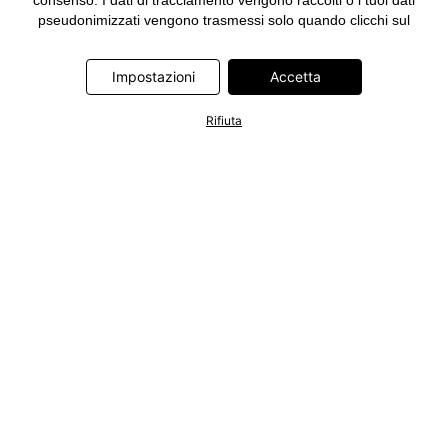
consenso. I dati di tracciamento vengono raccolti o i tuoi dati
pseudonimizzati vengono trasmessi solo quando clicchi sul
pulsante "Accetta" nel banner di www.bonprix.it. I partner sono le
seguenti società: Adjust GmbH, Criteo SA, Google Ireland
Impostazioni
Accetta
Limited, Hurra Communications GmbH, ID5 Technology Ltd,
Meta Platforms Ireland Limited, Microsoft Ireland Operations
Limited, Pinterest Europe Limited, RTB-House GmbH, TikTok
Rifiuta
Information Technologies UK Limited. Ulteriori informazioni sul
trattamento dei dati da parte di questi partner sono disponibili
nella nostra
informativa privacy e cookie
. L'informativa è
accessibile anche tramite un link nel banner.