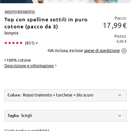
MOLTO RICHIESTO
Pacco:
Top con spalline sottili in puro
17
99
€
cotone (pacco da 3)
bonprix
Pezzo:
6,00 €
(
851
) >
Tocca per
IVA inclusa, escluse
spese di spedizione
ingrandire
100% cotone
Descrizione e informazioni
Colore:
Rosso tramonto + turchese + blu scuro
Taglia:
Scegli
Guida taglie e vestibilità