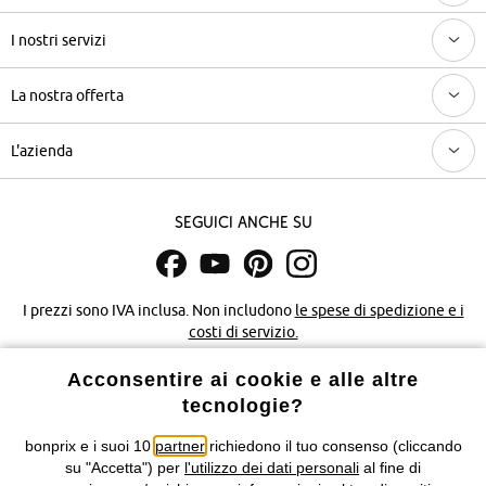
I nostri servizi
La nostra offerta
L'azienda
Seguici anche su
I prezzi sono IVA inclusa. Non includono
le spese di spedizione e i
costi di servizio.
Acconsentire ai cookie e alle altre
Condizioni di vendita
Accessibilità
tecnologie?
Informativa privacy e cookie
Gestione dei cookie
bonprix e i suoi 10
partner
richiedono il tuo consenso (cliccando
su "Accetta") per
l'utilizzo dei dati personali
al fine di
Informazioni legali
Diritto di recesso