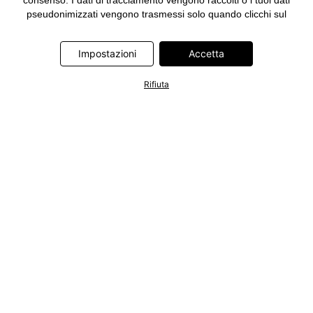
consenso. I dati di tracciamento vengono raccolti o i tuoi dati
pseudonimizzati vengono trasmessi solo quando clicchi sul
pulsante "Accetta" nel banner di www.bonprix.it. I partner sono le
seguenti società: Adjust GmbH, Criteo SA, Google Ireland
Impostazioni
Accetta
Limited, Hurra Communications GmbH, ID5 Technology Ltd,
Meta Platforms Ireland Limited, Microsoft Ireland Operations
Limited, Pinterest Europe Limited, RTB-House GmbH, TikTok
Rifiuta
Information Technologies UK Limited. Ulteriori informazioni sul
trattamento dei dati da parte di questi partner sono disponibili
nella nostra
informativa privacy e cookie
. L'informativa è
accessibile anche tramite un link nel banner.