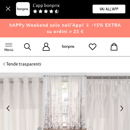
L'app bonprix
Vai all'app
hAPPy Weekend solo nell'App! 📱 -15% EXTRA
su ordini > 25 €
Menù
<
Tende trasparenti
<
>