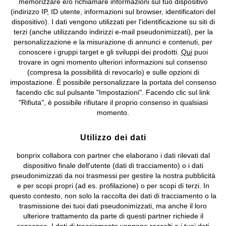
memorizzare e/o richiamare informazioni sul tuo dispositivo
(indirizzo IP, ID utente, informazioni sul browser, identificatori del
©
2026 bonprix.
Tutti i diritti riservati.
dispositivo). I dati vengono utilizzati per l'identificazione su siti di
bonprix S.r.l. con socio unico, sede legale: via Adua 33 - 13855
terzi (anche utilizzando indirizzi e-mail pseudonimizzati), per la
Valdengo (BI) C.F. 01510910027 - P.I. 01939830020, Reg. Imprese di
personalizzazione e la misurazione di annunci e contenuti, per
Biella n. 01510910027, R.E.A. BI - 171345, N. Reg. Pile:
conoscere i gruppi target e gli sviluppi dei prodotti.
Qui
puoi
IT09060P00000858, N. Reg. AEE: IT08020000002105 Capitale
trovare in ogni momento ulteriori informazioni sul consenso
Sociale: euro 1.000.000 i.v, Società soggetta all'attività di direzione
(compresa la possibilità di revocarlo) e sulle opzioni di
e coordinamento di bonprix Beteiligungs -Verwaltungsgesellschaft
impostazione. È possibile personalizzare la portata del consenso
mbH.
facendo clic sul pulsante "Impostazioni". Facendo clic sul link
"Rifiuta", è possibile rifiutare il proprio consenso in qualsiasi
momento.
Utilizzo dei dati
bonprix collabora con partner che elaborano i dati rilevati dal
dispositivo finale dell'utente (dati di tracciamento) o i dati
pseudonimizzati da noi trasmessi per gestire la nostra pubblicità
e per scopi propri (ad es. profilazione) o per scopi di terzi. In
questo contesto, non solo la raccolta dei dati di tracciamento o la
trasmissione dei tuoi dati pseudonimizzati, ma anche il loro
ulteriore trattamento da parte di questi partner richiede il