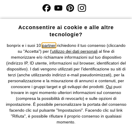
I prezzi sono IVA inclusa. Non includono
le spese di spedizione e i
costi di servizio.
Acconsentire ai cookie e alle altre
tecnologie?
Condizioni di vendita
Accessibilità
bonprix e i suoi 10
partner
richiedono il tuo consenso (cliccando
su "Accetta") per
l'utilizzo dei dati personali
al fine di
Informativa privacy e cookie
Gestione dei cookie
memorizzare e/o richiamare informazioni sul tuo dispositivo
(indirizzo IP, ID utente, informazioni sul browser, identificatori del
Informazioni legali
Diritto di recesso
dispositivo). I dati vengono utilizzati per l'identificazione su siti di
terzi (anche utilizzando indirizzi e-mail pseudonimizzati), per la
©
2026 bonprix.
Tutti i diritti riservati.
personalizzazione e la misurazione di annunci e contenuti, per
bonprix S.r.l. con socio unico, sede legale: via Adua 33 - 13855
conoscere i gruppi target e gli sviluppi dei prodotti.
Qui
puoi
Valdengo (BI) C.F. 01510910027 - P.I. 01939830020, Reg. Imprese di
trovare in ogni momento ulteriori informazioni sul consenso
Biella n. 01510910027, R.E.A. BI - 171345, N. Reg. Pile:
(compresa la possibilità di revocarlo) e sulle opzioni di
IT09060P00000858, N. Reg. AEE: IT08020000002105 Capitale
impostazione. È possibile personalizzare la portata del consenso
Sociale: euro 1.000.000 i.v, Società soggetta all'attività di direzione
facendo clic sul pulsante "Impostazioni". Facendo clic sul link
e coordinamento di bonprix Beteiligungs -Verwaltungsgesellschaft
"Rifiuta", è possibile rifiutare il proprio consenso in qualsiasi
mbH.
momento.