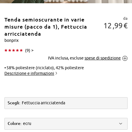
da
Tenda semioscurante in varie
12
99
€
misure (pacco da 1), Fettuccia
arricciatenda
bonprix
Tocca per
(
9
) >
ingrandire
IVA inclusa, escluse
spese di spedizione
58% poliestere (riciclato), 42% poliestere
Descrizione e informazioni
Scegli:
Fettuccia arricciatenda
Colore:
ecru