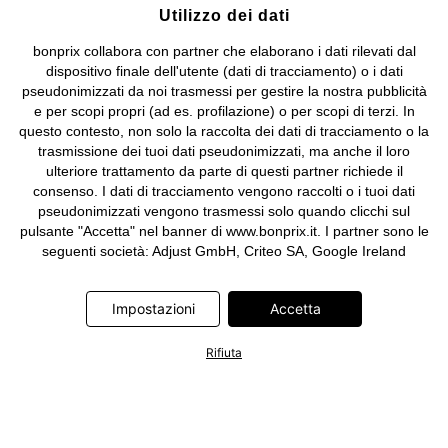
Utilizzo dei dati
bonprix collabora con partner che elaborano i dati rilevati dal
dispositivo finale dell'utente (dati di tracciamento) o i dati
pseudonimizzati da noi trasmessi per gestire la nostra pubblicità
e per scopi propri (ad es. profilazione) o per scopi di terzi. In
questo contesto, non solo la raccolta dei dati di tracciamento o la
trasmissione dei tuoi dati pseudonimizzati, ma anche il loro
ulteriore trattamento da parte di questi partner richiede il
consenso. I dati di tracciamento vengono raccolti o i tuoi dati
pseudonimizzati vengono trasmessi solo quando clicchi sul
pulsante "Accetta" nel banner di www.bonprix.it. I partner sono le
seguenti società: Adjust GmbH, Criteo SA, Google Ireland
Limited, Hurra Communications GmbH, ID5 Technology Ltd,
Meta Platforms Ireland Limited, Microsoft Ireland Operations
Impostazioni
Accetta
Limited, Pinterest Europe Limited, RTB-House GmbH, TikTok
Information Technologies UK Limited. Ulteriori informazioni sul
trattamento dei dati da parte di questi partner sono disponibili
Rifiuta
nella nostra
informativa privacy e cookie
. L'informativa è
accessibile anche tramite un link nel banner.