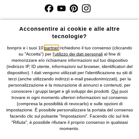
I prezzi sono IVA inclusa. Non includono
le spese di spedizione e i
costi di servizio.
Acconsentire ai cookie e alle altre
tecnologie?
Condizioni di vendita
Accessibilità
bonprix e i suoi 10
partner
richiedono il tuo consenso (cliccando
su "Accetta") per
l'utilizzo dei dati personali
al fine di
Informativa privacy e cookie
Gestione dei cookie
memorizzare e/o richiamare informazioni sul tuo dispositivo
(indirizzo IP, ID utente, informazioni sul browser, identificatori del
Informazioni legali
Diritto di recesso
dispositivo). I dati vengono utilizzati per l'identificazione su siti di
terzi (anche utilizzando indirizzi e-mail pseudonimizzati), per la
©
2026 bonprix.
Tutti i diritti riservati.
personalizzazione e la misurazione di annunci e contenuti, per
bonprix S.r.l. con socio unico, sede legale: via Adua 33 - 13855
conoscere i gruppi target e gli sviluppi dei prodotti.
Qui
puoi
Valdengo (BI) C.F. 01510910027 - P.I. 01939830020, Reg. Imprese di
trovare in ogni momento ulteriori informazioni sul consenso
Biella n. 01510910027, R.E.A. BI - 171345, N. Reg. Pile:
(compresa la possibilità di revocarlo) e sulle opzioni di
IT09060P00000858, N. Reg. AEE: IT08020000002105 Capitale
impostazione. È possibile personalizzare la portata del consenso
Sociale: euro 1.000.000 i.v, Società soggetta all'attività di direzione
facendo clic sul pulsante "Impostazioni". Facendo clic sul link
e coordinamento di bonprix Beteiligungs -Verwaltungsgesellschaft
"Rifiuta", è possibile rifiutare il proprio consenso in qualsiasi
mbH.
momento.