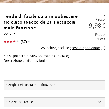
da
Tenda di facile cura in poliestere
Pacco:
riciclato (pacco da 2), Fettuccia
9
98
€
multifunzione
bonprix
Pezzo:
4,99 €
Tocca per
(
37
) >
ingrandire
IVA inclusa, escluse
spese di spedizione
50% poliestere, 50% poliestere (riciclato)
Descrizione e informazioni
Scegli:
Fettuccia multifunzione
Colore:
antracite