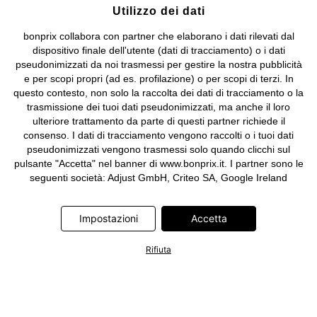
Utilizzo dei dati
bonprix collabora con partner che elaborano i dati rilevati dal
dispositivo finale dell'utente (dati di tracciamento) o i dati
pseudonimizzati da noi trasmessi per gestire la nostra pubblicità
e per scopi propri (ad es. profilazione) o per scopi di terzi. In
questo contesto, non solo la raccolta dei dati di tracciamento o la
trasmissione dei tuoi dati pseudonimizzati, ma anche il loro
ulteriore trattamento da parte di questi partner richiede il
consenso. I dati di tracciamento vengono raccolti o i tuoi dati
pseudonimizzati vengono trasmessi solo quando clicchi sul
pulsante "Accetta" nel banner di www.bonprix.it. I partner sono le
seguenti società: Adjust GmbH, Criteo SA, Google Ireland
Limited, Hurra Communications GmbH, ID5 Technology Ltd,
Meta Platforms Ireland Limited, Microsoft Ireland Operations
Impostazioni
Accetta
Limited, Pinterest Europe Limited, RTB-House GmbH, TikTok
Information Technologies UK Limited. Ulteriori informazioni sul
trattamento dei dati da parte di questi partner sono disponibili
Rifiuta
nella nostra
informativa privacy e cookie
. L'informativa è
accessibile anche tramite un link nel banner.