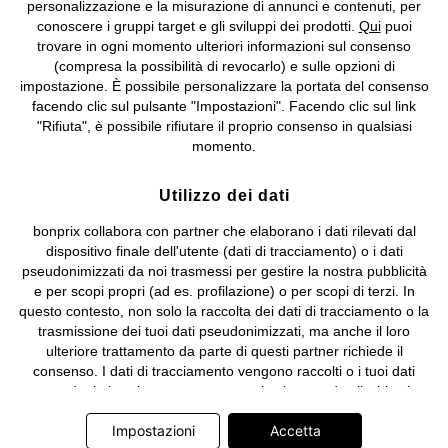
Biella n. 01510910027, R.E.A. BI - 171345, N. Reg. Pile:
personalizzazione e la misurazione di annunci e contenuti, per
IT09060P00000858, N. Reg. AEE: IT08020000002105 Capitale
conoscere i gruppi target e gli sviluppi dei prodotti.
Qui
puoi
Sociale: euro 1.000.000 i.v, Società soggetta all'attività di direzione
trovare in ogni momento ulteriori informazioni sul consenso
e coordinamento di bonprix Beteiligungs -Verwaltungsgesellschaft
(compresa la possibilità di revocarlo) e sulle opzioni di
mbH.
impostazione. È possibile personalizzare la portata del consenso
facendo clic sul pulsante "Impostazioni". Facendo clic sul link
"Rifiuta", è possibile rifiutare il proprio consenso in qualsiasi
momento.
Utilizzo dei dati
bonprix collabora con partner che elaborano i dati rilevati dal
dispositivo finale dell'utente (dati di tracciamento) o i dati
pseudonimizzati da noi trasmessi per gestire la nostra pubblicità
e per scopi propri (ad es. profilazione) o per scopi di terzi. In
questo contesto, non solo la raccolta dei dati di tracciamento o la
trasmissione dei tuoi dati pseudonimizzati, ma anche il loro
ulteriore trattamento da parte di questi partner richiede il
consenso. I dati di tracciamento vengono raccolti o i tuoi dati
pseudonimizzati vengono trasmessi solo quando clicchi sul
pulsante "Accetta" nel banner di www.bonprix.it. I partner sono le
Impostazioni
Accetta
seguenti società: Adjust GmbH, Criteo SA, Google Ireland