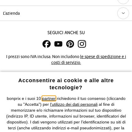
L'azienda
Seguici anche su
I prezzi sono IVA inclusa. Non includono
le spese di spedizione e i
costi di servizio.
Condizioni di vendita
Accessibilità
Acconsentire ai cookie e alle altre
tecnologie?
Informativa privacy e cookie
Gestione dei cookie
bonprix e i suoi 10
partner
richiedono il tuo consenso (cliccando
Informazioni legali
Diritto di recesso
su "Accetta") per
l'utilizzo dei dati personali
al fine di
memorizzare e/o richiamare informazioni sul tuo dispositivo
©
2026 bonprix.
Tutti i diritti riservati.
(indirizzo IP, ID utente, informazioni sul browser, identificatori del
bonprix S.r.l. con socio unico, sede legale: via Adua 33 - 13855
dispositivo). I dati vengono utilizzati per l'identificazione su siti di
Valdengo (BI) C.F. 01510910027 - P.I. 01939830020, Reg. Imprese di
terzi (anche utilizzando indirizzi e-mail pseudonimizzati), per la