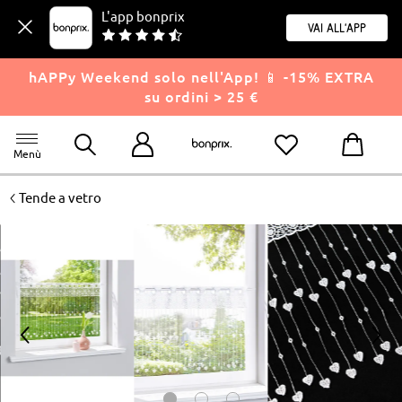
L'app bonprix
Vai all'app
hAPPy Weekend solo nell'App! 📱 -15% EXTRA
su ordini > 25 €
Menù
<
Tende a vetro
<
>