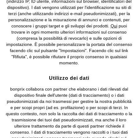
(indirizzo IP, ID utente, informazioni sul browser, identificatori del
©
2026 bonprix.
Tutti i diritti riservati.
dispositivo). I dati vengono utilizzati per l'identificazione su siti di
bonprix S.r.l. con socio unico, sede legale: via Adua 33 - 13855
terzi (anche utilizzando indirizzi e-mail pseudonimizzati), per la
Valdengo (BI) C.F. 01510910027 - P.I. 01939830020, Reg. Imprese di
personalizzazione e la misurazione di annunci e contenuti, per
Biella n. 01510910027, R.E.A. BI - 171345, N. Reg. Pile:
conoscere i gruppi target e gli sviluppi dei prodotti.
Qui
puoi
IT09060P00000858, N. Reg. AEE: IT08020000002105 Capitale
trovare in ogni momento ulteriori informazioni sul consenso
Sociale: euro 1.000.000 i.v, Società soggetta all'attività di direzione
(compresa la possibilità di revocarlo) e sulle opzioni di
e coordinamento di bonprix Beteiligungs -Verwaltungsgesellschaft
impostazione. È possibile personalizzare la portata del consenso
mbH.
facendo clic sul pulsante "Impostazioni". Facendo clic sul link
"Rifiuta", è possibile rifiutare il proprio consenso in qualsiasi
momento.
Utilizzo dei dati
bonprix collabora con partner che elaborano i dati rilevati dal
dispositivo finale dell'utente (dati di tracciamento) o i dati
pseudonimizzati da noi trasmessi per gestire la nostra pubblicità
e per scopi propri (ad es. profilazione) o per scopi di terzi. In
questo contesto, non solo la raccolta dei dati di tracciamento o la
trasmissione dei tuoi dati pseudonimizzati, ma anche il loro
ulteriore trattamento da parte di questi partner richiede il
consenso. I dati di tracciamento vengono raccolti o i tuoi dati