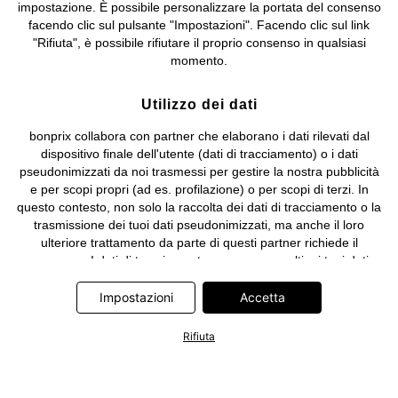
impostazione. È possibile personalizzare la portata del consenso
facendo clic sul pulsante "Impostazioni". Facendo clic sul link
"Rifiuta", è possibile rifiutare il proprio consenso in qualsiasi
momento.
Utilizzo dei dati
bonprix collabora con partner che elaborano i dati rilevati dal
dispositivo finale dell'utente (dati di tracciamento) o i dati
pseudonimizzati da noi trasmessi per gestire la nostra pubblicità
e per scopi propri (ad es. profilazione) o per scopi di terzi. In
questo contesto, non solo la raccolta dei dati di tracciamento o la
trasmissione dei tuoi dati pseudonimizzati, ma anche il loro
ulteriore trattamento da parte di questi partner richiede il
consenso. I dati di tracciamento vengono raccolti o i tuoi dati
pseudonimizzati vengono trasmessi solo quando clicchi sul
pulsante "Accetta" nel banner di www.bonprix.it. I partner sono le
Impostazioni
Accetta
seguenti società: Adjust GmbH, Criteo SA, Google Ireland
Limited, Hurra Communications GmbH, ID5 Technology Ltd,
Rifiuta
Meta Platforms Ireland Limited, Microsoft Ireland Operations
Limited, Pinterest Europe Limited, RTB-House GmbH, TikTok
Information Technologies UK Limited. Ulteriori informazioni sul