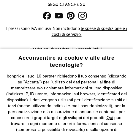
Seguici anche su
I prezzi sono IVA inclusa. Non includono
le spese di spedizione e i
costi di servizio.
Condizioni di vendita
Accessibilità
Acconsentire ai cookie e alle altre
Informativa privacy e cookie
Gestione dei cookie
tecnologie?
Informazioni legali
Diritto di recesso
bonprix e i suoi 10
partner
richiedono il tuo consenso (cliccando
su "Accetta") per
l'utilizzo dei dati personali
al fine di
©
2026 bonprix.
Tutti i diritti riservati.
memorizzare e/o richiamare informazioni sul tuo dispositivo
bonprix S.r.l. con socio unico, sede legale: via Adua 33 - 13855
(indirizzo IP, ID utente, informazioni sul browser, identificatori del
Valdengo (BI) C.F. 01510910027 - P.I. 01939830020, Reg. Imprese di
dispositivo). I dati vengono utilizzati per l'identificazione su siti di
Biella n. 01510910027, R.E.A. BI - 171345, N. Reg. Pile:
terzi (anche utilizzando indirizzi e-mail pseudonimizzati), per la
IT09060P00000858, N. Reg. AEE: IT08020000002105 Capitale
personalizzazione e la misurazione di annunci e contenuti, per
Sociale: euro 1.000.000 i.v, Società soggetta all'attività di direzione
conoscere i gruppi target e gli sviluppi dei prodotti.
Qui
puoi
e coordinamento di bonprix Beteiligungs -Verwaltungsgesellschaft
trovare in ogni momento ulteriori informazioni sul consenso
mbH.
(compresa la possibilità di revocarlo) e sulle opzioni di