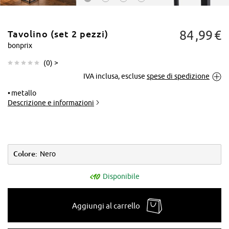
84
99
€
Tavolino (set 2 pezzi)
bonprix
(
0
) >
IVA inclusa, escluse
spese di spedizione
Tocca per
ingrandire
metallo
Descrizione e informazioni
Colore:
Nero
Disponibile
Aggiungi al carrello