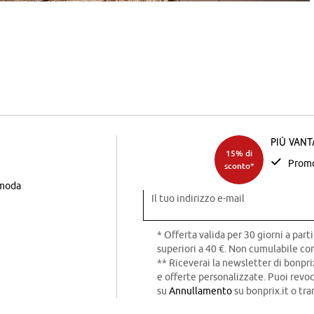
Più van
15% di
Promo
sconto*
 moda
Il tuo indirizzo e-mail
* Offerta valida per 30 giorni a parti
superiori a 40 €. Non cumulabile con
** Riceverai la newsletter di bonpri
e offerte personalizzate. Puoi rev
su
Annullamento
su bonprix.it o tra