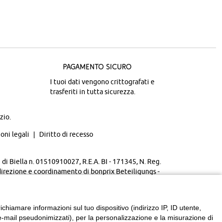
Pagamento sicuro
I tuoi dati vengono crittografati e
trasferiti in tutta sicurezza.
zio.
oni legali
Diritto di recesso
di Biella n. 01510910027, R.E.A. BI - 171345, N. Reg.
direzione e coordinamento di bonprix Beteiligungs -
chiamare informazioni sul tuo dispositivo (indirizzo IP, ID utente,
zzi e-mail pseudonimizzati), per la personalizzazione e la misurazione di