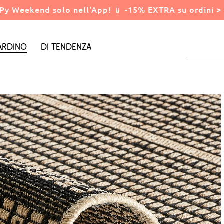
Py Weekend solo nell'App! 📱 -15% EXTRA su ordini > 
ardino
Di tendenza