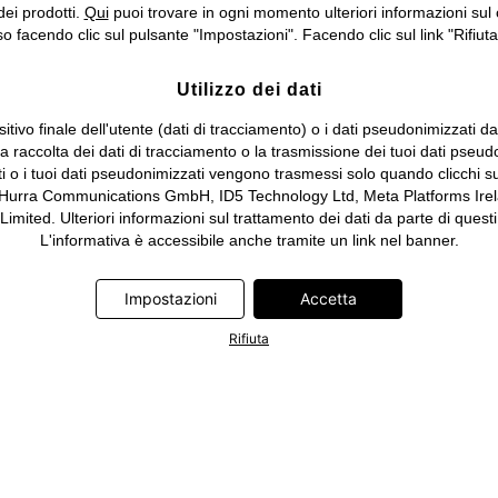
dei prodotti.
Qui
puoi trovare in ogni momento ulteriori informazioni sul 
 facendo clic sul pulsante "Impostazioni". Facendo clic sul link "Rifiuta"
Utilizzo dei dati
itivo finale dell'utente (dati di tracciamento) o i dati pseudonimizzati d
 la raccolta dei dati di tracciamento o la trasmissione dei tuoi dati pseud
ti o i tuoi dati pseudonimizzati vengono trasmessi solo quando clicchi su
 Hurra Communications GmbH, ID5 Technology Ltd, Meta Platforms Irela
ed. Ulteriori informazioni sul trattamento dei dati da parte di questi 
L'informativa è accessibile anche tramite un link nel banner.
Impostazioni
Accetta
Rifiuta