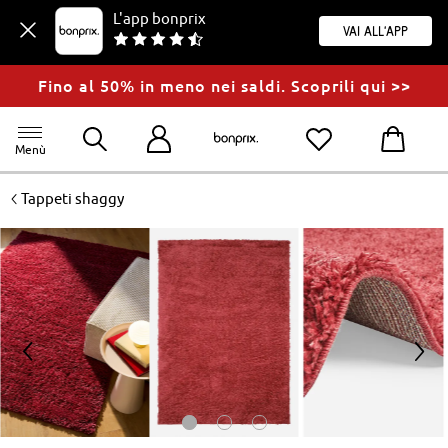
L'app bonprix
Vai all'app
Fino al 50% in meno nei saldi. Scoprili qui >>
Menù
<
Tappeti shaggy
<
>