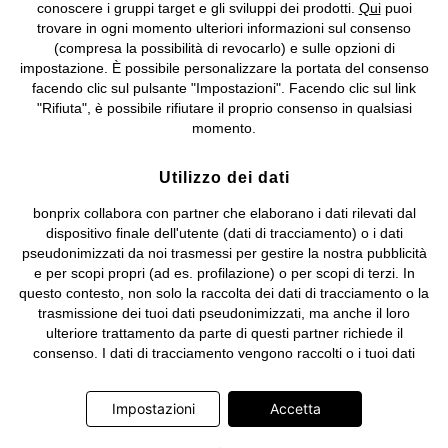
IT09060P00000858, N. Reg. AEE: IT08020000002105 Capitale
conoscere i gruppi target e gli sviluppi dei prodotti.
Qui
puoi
Sociale: euro 1.000.000 i.v, Società soggetta all'attività di direzione
trovare in ogni momento ulteriori informazioni sul consenso
e coordinamento di bonprix Beteiligungs -Verwaltungsgesellschaft
(compresa la possibilità di revocarlo) e sulle opzioni di
mbH.
impostazione. È possibile personalizzare la portata del consenso
facendo clic sul pulsante "Impostazioni". Facendo clic sul link
"Rifiuta", è possibile rifiutare il proprio consenso in qualsiasi
momento.
Utilizzo dei dati
bonprix collabora con partner che elaborano i dati rilevati dal
dispositivo finale dell'utente (dati di tracciamento) o i dati
pseudonimizzati da noi trasmessi per gestire la nostra pubblicità
e per scopi propri (ad es. profilazione) o per scopi di terzi. In
questo contesto, non solo la raccolta dei dati di tracciamento o la
trasmissione dei tuoi dati pseudonimizzati, ma anche il loro
ulteriore trattamento da parte di questi partner richiede il
consenso. I dati di tracciamento vengono raccolti o i tuoi dati
pseudonimizzati vengono trasmessi solo quando clicchi sul
pulsante "Accetta" nel banner di www.bonprix.it. I partner sono le
Impostazioni
Accetta
seguenti società: Adjust GmbH, Criteo SA, Google Ireland
Limited, Hurra Communications GmbH, ID5 Technology Ltd,