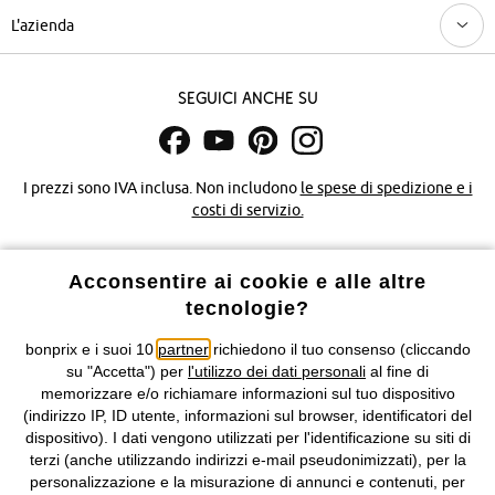
L'azienda
Seguici anche su
I prezzi sono IVA inclusa. Non includono
le spese di spedizione e i
costi di servizio.
Condizioni di vendita
Accessibilità
Acconsentire ai cookie e alle altre
tecnologie?
Informativa privacy e cookie
Gestione dei cookie
bonprix e i suoi 10
partner
richiedono il tuo consenso (cliccando
Informazioni legali
Diritto di recesso
su "Accetta") per
l'utilizzo dei dati personali
al fine di
memorizzare e/o richiamare informazioni sul tuo dispositivo
©
2026 bonprix.
Tutti i diritti riservati.
(indirizzo IP, ID utente, informazioni sul browser, identificatori del
bonprix S.r.l. con socio unico, sede legale: via Adua 33 - 13855
dispositivo). I dati vengono utilizzati per l'identificazione su siti di
Valdengo (BI) C.F. 01510910027 - P.I. 01939830020, Reg. Imprese di
terzi (anche utilizzando indirizzi e-mail pseudonimizzati), per la
Biella n. 01510910027, R.E.A. BI - 171345, N. Reg. Pile:
personalizzazione e la misurazione di annunci e contenuti, per