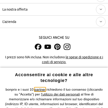
La nostra offerta
L'azienda
Seguici anche su
I prezzi sono IVA inclusa. Non includono
le spese di spedizione e i
costi di servizio.
Condizioni di vendita
Accessibilità
Acconsentire ai cookie e alle altre
tecnologie?
Informativa privacy e cookie
Gestione dei cookie
bonprix e i suoi 10
partner
richiedono il tuo consenso (cliccando
su "Accetta") per
l'utilizzo dei dati personali
al fine di
Informazioni legali
Diritto di recesso
memorizzare e/o richiamare informazioni sul tuo dispositivo
(indirizzo IP, ID utente, informazioni sul browser, identificatori del
©
2026 bonprix.
Tutti i diritti riservati.