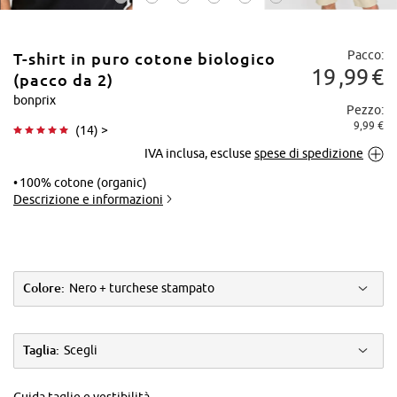
Pacco:
T-shirt in puro cotone biologico
19
99
€
(pacco da 2)
bonprix
Pezzo:
9,99 €
(
14
) >
Tocca per
IVA inclusa, escluse
spese di spedizione
ingrandire
100% cotone (organic)
Descrizione e informazioni
Colore:
Nero + turchese stampato
Taglia:
Scegli
Guida taglie e vestibilità