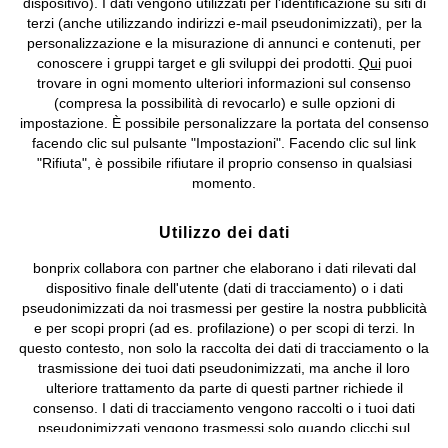
dispositivo). I dati vengono utilizzati per l'identificazione su siti di
bonprix S.r.l. con socio unico, sede legale: via Adua 33 - 13855
terzi (anche utilizzando indirizzi e-mail pseudonimizzati), per la
Valdengo (BI) C.F. 01510910027 - P.I. 01939830020, Reg. Imprese di
personalizzazione e la misurazione di annunci e contenuti, per
Biella n. 01510910027, R.E.A. BI - 171345, N. Reg. Pile:
conoscere i gruppi target e gli sviluppi dei prodotti.
Qui
puoi
IT09060P00000858, N. Reg. AEE: IT08020000002105 Capitale
trovare in ogni momento ulteriori informazioni sul consenso
Sociale: euro 1.000.000 i.v, Società soggetta all'attività di direzione
(compresa la possibilità di revocarlo) e sulle opzioni di
e coordinamento di bonprix Beteiligungs -Verwaltungsgesellschaft
impostazione. È possibile personalizzare la portata del consenso
mbH.
facendo clic sul pulsante "Impostazioni". Facendo clic sul link
"Rifiuta", è possibile rifiutare il proprio consenso in qualsiasi
momento.
Utilizzo dei dati
bonprix collabora con partner che elaborano i dati rilevati dal
dispositivo finale dell'utente (dati di tracciamento) o i dati
pseudonimizzati da noi trasmessi per gestire la nostra pubblicità
e per scopi propri (ad es. profilazione) o per scopi di terzi. In
questo contesto, non solo la raccolta dei dati di tracciamento o la
trasmissione dei tuoi dati pseudonimizzati, ma anche il loro
ulteriore trattamento da parte di questi partner richiede il
consenso. I dati di tracciamento vengono raccolti o i tuoi dati
pseudonimizzati vengono trasmessi solo quando clicchi sul