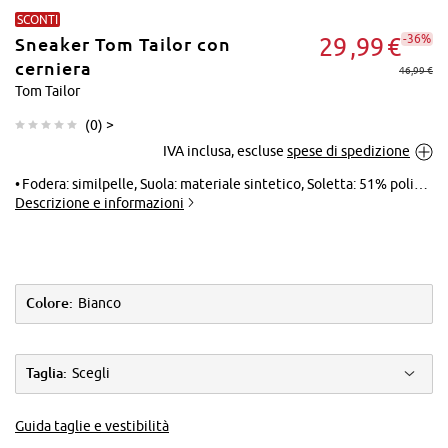
SCONTI
-36%
29
99
€
Sneaker Tom Tailor con
cerniera
46,99 €
Tom Tailor
(
0
) >
Tocca per
IVA inclusa, escluse
spese di spedizione
ingrandire
Fodera: similpelle, Suola: materiale sintetico, Soletta: 51% poliestere (riciclato), 49% poliestere
Descrizione e informazioni
Colore:
Bianco
Taglia:
Scegli
Guida taglie e vestibilità