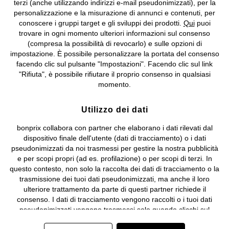
terzi (anche utilizzando indirizzi e-mail pseudonimizzati), per la
Valdengo (BI) C.F. 01510910027 - P.I. 01939830020, Reg. Imprese di
personalizzazione e la misurazione di annunci e contenuti, per
Biella n. 01510910027, R.E.A. BI - 171345, N. Reg. Pile:
conoscere i gruppi target e gli sviluppi dei prodotti.
Qui
puoi
IT09060P00000858, N. Reg. AEE: IT08020000002105 Capitale
trovare in ogni momento ulteriori informazioni sul consenso
Sociale: euro 1.000.000 i.v, Società soggetta all'attività di direzione
(compresa la possibilità di revocarlo) e sulle opzioni di
e coordinamento di bonprix Beteiligungs -Verwaltungsgesellschaft
impostazione. È possibile personalizzare la portata del consenso
mbH.
facendo clic sul pulsante "Impostazioni". Facendo clic sul link
"Rifiuta", è possibile rifiutare il proprio consenso in qualsiasi
momento.
Utilizzo dei dati
bonprix collabora con partner che elaborano i dati rilevati dal
dispositivo finale dell'utente (dati di tracciamento) o i dati
pseudonimizzati da noi trasmessi per gestire la nostra pubblicità
e per scopi propri (ad es. profilazione) o per scopi di terzi. In
questo contesto, non solo la raccolta dei dati di tracciamento o la
trasmissione dei tuoi dati pseudonimizzati, ma anche il loro
ulteriore trattamento da parte di questi partner richiede il
consenso. I dati di tracciamento vengono raccolti o i tuoi dati
pseudonimizzati vengono trasmessi solo quando clicchi sul
pulsante "Accetta" nel banner di www.bonprix.it. I partner sono le