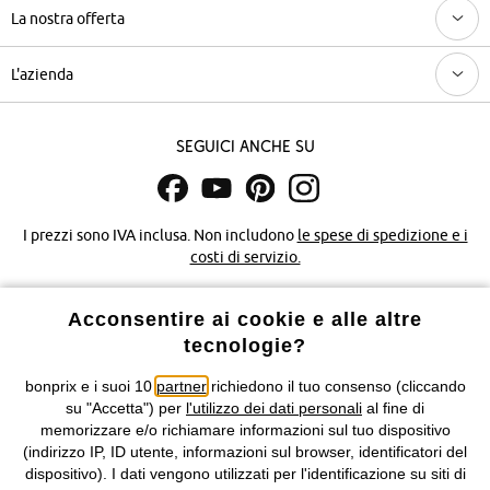
La nostra offerta
L'azienda
Seguici anche su
I prezzi sono IVA inclusa. Non includono
le spese di spedizione e i
costi di servizio.
Condizioni di vendita
Accessibilità
Acconsentire ai cookie e alle altre
tecnologie?
Informativa privacy e cookie
Gestione dei cookie
bonprix e i suoi 10
partner
richiedono il tuo consenso (cliccando
su "Accetta") per
l'utilizzo dei dati personali
al fine di
Informazioni legali
Diritto di recesso
memorizzare e/o richiamare informazioni sul tuo dispositivo
(indirizzo IP, ID utente, informazioni sul browser, identificatori del
©
2026 bonprix.
Tutti i diritti riservati.
dispositivo). I dati vengono utilizzati per l'identificazione su siti di
bonprix S.r.l. con socio unico, sede legale: via Adua 33 - 13855