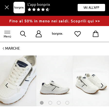
L'app bonprix
Vai all'app
Fino al 50% in meno nei saldi. Scoprili qui >>
Menù
<
MARCHE
<
>