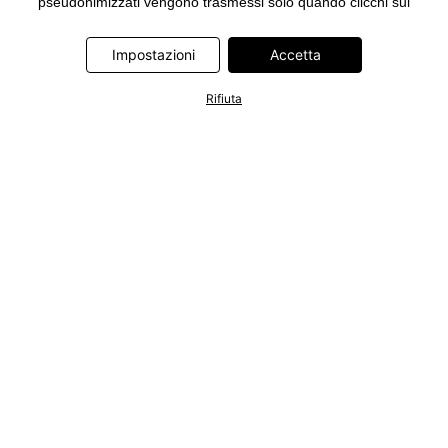
pseudonimizzati vengono trasmessi solo quando clicchi sul
pulsante "Accetta" nel banner di www.bonprix.it. I partner sono le
seguenti società: Adjust GmbH, Criteo SA, Google Ireland
Impostazioni
Accetta
Limited, Hurra Communications GmbH, ID5 Technology Ltd,
Meta Platforms Ireland Limited, Microsoft Ireland Operations
Rifiuta
Limited, Pinterest Europe Limited, RTB-House GmbH, TikTok
Information Technologies UK Limited. Ulteriori informazioni sul
trattamento dei dati da parte di questi partner sono disponibili
nella nostra
informativa privacy e cookie
. L'informativa è
accessibile anche tramite un link nel banner.