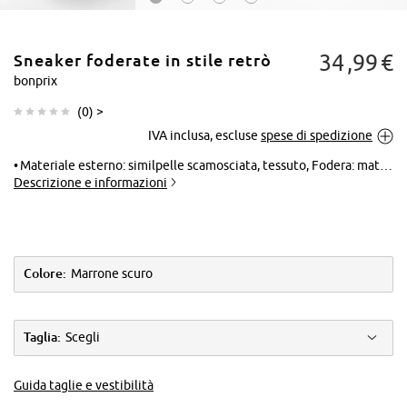
34
99
€
Sneaker foderate in stile retrò
bonprix
(
0
) >
IVA inclusa, escluse
spese di spedizione
Tocca per
ingrandire
Materiale esterno: similpelle scamosciata, tessuto, Fodera: materiale sintetico, Suola: materiale sintetico, Soletta: materiale sintetico
Descrizione e informazioni
Colore:
Marrone scuro
Taglia:
Scegli
Guida taglie e vestibilità