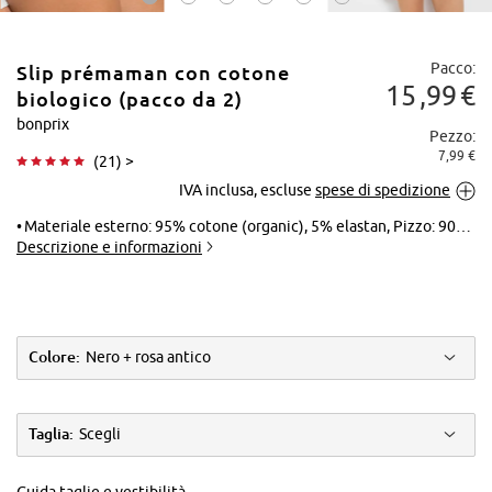
Pacco:
Slip prémaman con cotone
15
99
€
biologico (pacco da 2)
bonprix
Pezzo:
7,99 €
(
21
) >
Tocca per
IVA inclusa, escluse
spese di spedizione
ingrandire
Materiale esterno: 95% cotone (organic), 5% elastan, Pizzo: 90% poliammide, 10% elastan
Descrizione e informazioni
Colore:
Nero + rosa antico
Taglia:
Scegli
Guida taglie e vestibilità