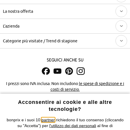
La nostra offerta
L'azienda
Categorie più visitate / Trend di stagione
Seguici anche su
I prezzi sono IVA inclusa. Non includono
le spese di spedizione e i
costi di servizio.
Acconsentire ai cookie e alle altre
Condizioni di vendita
Accessibilità
tecnologie?
Informativa privacy e cookie
Gestione dei cookie
bonprix e i suoi 10
partner
richiedono il tuo consenso (cliccando
su "Accetta") per
l'utilizzo dei dati personali
al fine di
Informazioni legali
Diritto di recesso