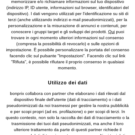
memorizzare e/o richiamare informazioni sul tuo dispositivo
(indirizzo IP, ID utente, informazioni sul browser, identificatori del
©
2026 bonprix.
Tutti i diritti riservati.
dispositivo). I dati vengono utilizzati per l'identificazione su siti di
bonprix S.r.l. con socio unico, sede legale: via Adua 33 - 13855
terzi (anche utilizzando indirizzi e-mail pseudonimizzati), per la
Valdengo (BI) C.F. 01510910027 - P.I. 01939830020, Reg. Imprese di
personalizzazione e la misurazione di annunci e contenuti, per
Biella n. 01510910027, R.E.A. BI - 171345, N. Reg. Pile:
conoscere i gruppi target e gli sviluppi dei prodotti.
Qui
puoi
IT09060P00000858, N. Reg. AEE: IT08020000002105 Capitale
trovare in ogni momento ulteriori informazioni sul consenso
Sociale: euro 1.000.000 i.v, Società soggetta all'attività di direzione
(compresa la possibilità di revocarlo) e sulle opzioni di
e coordinamento di bonprix Beteiligungs -Verwaltungsgesellschaft
impostazione. È possibile personalizzare la portata del consenso
mbH.
facendo clic sul pulsante "Impostazioni". Facendo clic sul link
"Rifiuta", è possibile rifiutare il proprio consenso in qualsiasi
momento.
Utilizzo dei dati
bonprix collabora con partner che elaborano i dati rilevati dal
dispositivo finale dell'utente (dati di tracciamento) o i dati
pseudonimizzati da noi trasmessi per gestire la nostra pubblicità
e per scopi propri (ad es. profilazione) o per scopi di terzi. In
questo contesto, non solo la raccolta dei dati di tracciamento o la
trasmissione dei tuoi dati pseudonimizzati, ma anche il loro
ulteriore trattamento da parte di questi partner richiede il