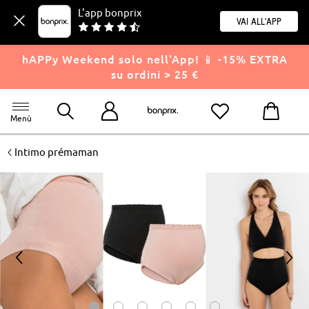
L'app bonprix
Vai all'app
hAPPy Weekend solo nell'App! 📱 -15% EXTRA
su ordini > 25 €
Menù
<
Intimo prémaman
<
>