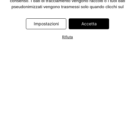
consenso. I dati di tracciamento vengono raccolti o i tuoi dati
pseudonimizzati vengono trasmessi solo quando clicchi sul
pulsante "Accetta" nel banner di www.bonprix.it. I partner sono le
seguenti società: Adjust GmbH, Criteo SA, Google Ireland
Impostazioni
Accetta
Limited, Hurra Communications GmbH, ID5 Technology Ltd,
Meta Platforms Ireland Limited, Microsoft Ireland Operations
Limited, Pinterest Europe Limited, RTB-House GmbH, TikTok
Rifiuta
Information Technologies UK Limited. Ulteriori informazioni sul
trattamento dei dati da parte di questi partner sono disponibili
nella nostra
informativa privacy e cookie
. L'informativa è
accessibile anche tramite un link nel banner.