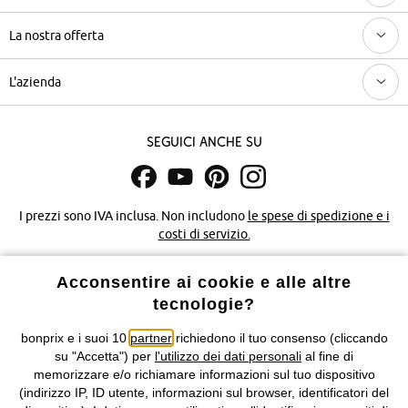
La nostra offerta
L'azienda
Seguici anche su
I prezzi sono IVA inclusa. Non includono
le spese di spedizione e i
costi di servizio.
Condizioni di vendita
Accessibilità
Acconsentire ai cookie e alle altre
tecnologie?
Informativa privacy e cookie
Gestione dei cookie
bonprix e i suoi 10
partner
richiedono il tuo consenso (cliccando
su "Accetta") per
l'utilizzo dei dati personali
al fine di
Informazioni legali
Diritto di recesso
memorizzare e/o richiamare informazioni sul tuo dispositivo
(indirizzo IP, ID utente, informazioni sul browser, identificatori del
©
2026 bonprix.
Tutti i diritti riservati.