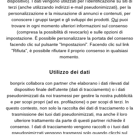
dispositivo). I dati vengono utilizzati per l'identificazione su siti di
bonprix S.r.l. con socio unico, sede legale: via Adua 33 - 13855
terzi (anche utilizzando indirizzi e-mail pseudonimizzati), per la
Valdengo (BI) C.F. 01510910027 - P.I. 01939830020, Reg. Imprese di
personalizzazione e la misurazione di annunci e contenuti, per
Biella n. 01510910027, R.E.A. BI - 171345, N. Reg. Pile:
conoscere i gruppi target e gli sviluppi dei prodotti.
Qui
puoi
IT09060P00000858, N. Reg. AEE: IT08020000002105 Capitale
trovare in ogni momento ulteriori informazioni sul consenso
Sociale: euro 1.000.000 i.v, Società soggetta all'attività di direzione
(compresa la possibilità di revocarlo) e sulle opzioni di
e coordinamento di bonprix Beteiligungs -Verwaltungsgesellschaft
impostazione. È possibile personalizzare la portata del consenso
mbH.
facendo clic sul pulsante "Impostazioni". Facendo clic sul link
"Rifiuta", è possibile rifiutare il proprio consenso in qualsiasi
momento.
Utilizzo dei dati
bonprix collabora con partner che elaborano i dati rilevati dal
dispositivo finale dell'utente (dati di tracciamento) o i dati
pseudonimizzati da noi trasmessi per gestire la nostra pubblicità
e per scopi propri (ad es. profilazione) o per scopi di terzi. In
questo contesto, non solo la raccolta dei dati di tracciamento o la
trasmissione dei tuoi dati pseudonimizzati, ma anche il loro
ulteriore trattamento da parte di questi partner richiede il
consenso. I dati di tracciamento vengono raccolti o i tuoi dati
pseudonimizzati vengono trasmessi solo quando clicchi sul