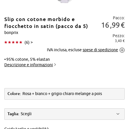
Pacco:
Slip con cotone morbido e
16
99
€
fiocchetto in satin (pacco da 5)
bonprix
Pezzo:
3,40 €
(
6
) >
Tocca per
IVA inclusa, escluse
spese di spedizione
ingrandire
95% cotone, 5% elastan
Descrizione e informazioni
Colore:
Rosa + bianco + grigio chiaro melange a pois
Taglia:
Scegli
Guida taglie e vestibilità