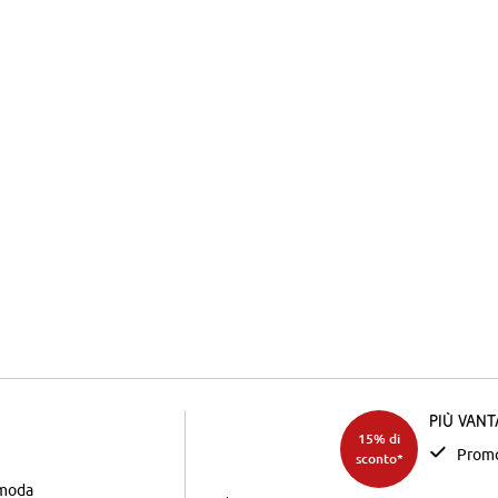
Più van
15% di
Promo
sconto*
 moda