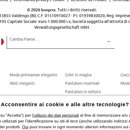
©
2026 bonprix.
Tutti i diritti riservati.
 - 13855 Valdengo (BI) C.F. 01510910027 - P.I. 01939830020, Reg. Imprese 
Capitale Sociale: euro 1.000.000 i.v, Società soggetta all'attività di 
Verwaltungsgesellschaft mbH.
Cambia Paese…
Moda prémaman elegante
Gilet in maglia
Giac
Abiti eleganti
Pantaloni invernali
Moda
Pantaloni in velluto
Mom jeans
Acconsentire ai cookie e alle altre tecnologie?
Giubbotti invernali
 su "Accetta") per
l'utilizzo dei dati personali
al fine di memorizzare e/o ri
o utilizzati per l'identificazione su siti di terzi (anche utilizzando indiri
dei prodotti.
Qui
puoi trovare in ogni momento ulteriori informazioni sul 