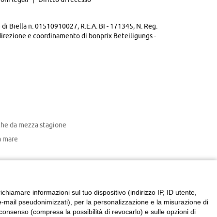
di Biella n. 01510910027, R.E.A. BI - 171345, N. Reg.
direzione e coordinamento di bonprix Beteiligungs -
che da mezza stagione
 mare
chiamare informazioni sul tuo dispositivo (indirizzo IP, ID utente,
zzi e-mail pseudonimizzati), per la personalizzazione e la misurazione di
consenso (compresa la possibilità di revocarlo) e sulle opzioni di