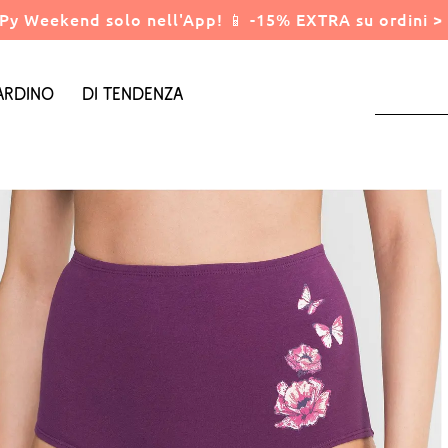
Py Weekend solo nell'App! 📱 -15% EXTRA su ordini > 
ardino
Di tendenza