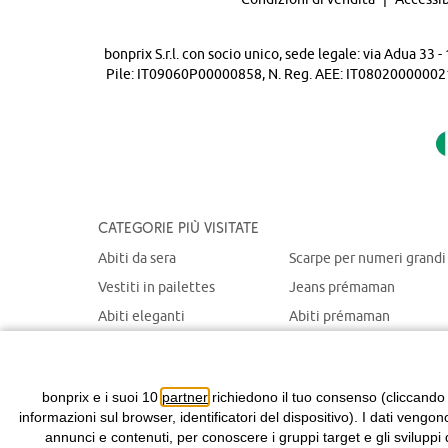
bonprix S.r.l. con socio unico, sede legale: via Adua 33
Pile: IT09060P00000858, N. Reg. AEE: IT08020000002105 
Categorie più visitate
Abiti da sera
Scarpe per numeri grandi
Vestiti in pailettes
Jeans prémaman
Abiti eleganti
Abiti prémaman
Maglioni natalizi
Giacche prémaman
Abiti chemisier
Giacche portabebè
bonprix e i suoi 10
partner
richiedono il tuo consenso (cliccando
informazioni sul browser, identificatori del dispositivo). I dati vengon
annunci e contenuti, per conoscere i gruppi target e gli sviluppi 