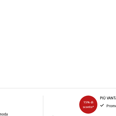
Più van
15% di
Promo
sconto*
 moda