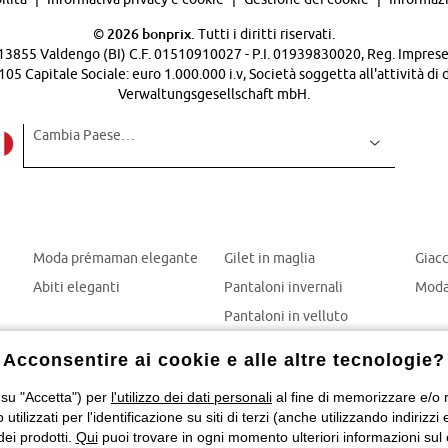
©
2026 bonprix.
Tutti i diritti riservati.
 - 13855 Valdengo (BI) C.F. 01510910027 - P.I. 01939830020, Reg. Imprese 
Capitale Sociale: euro 1.000.000 i.v, Società soggetta all'attività di 
Verwaltungsgesellschaft mbH.
Cambia Paese…
Moda prémaman elegante
Gilet in maglia
Giac
Abiti eleganti
Pantaloni invernali
Moda
Pantaloni in velluto
Mom jeans
Acconsentire ai cookie e alle altre tecnologie?
Giubbotti invernali
 su "Accetta") per
l'utilizzo dei dati personali
al fine di memorizzare e/o ri
o utilizzati per l'identificazione su siti di terzi (anche utilizzando indiri
dei prodotti.
Qui
puoi trovare in ogni momento ulteriori informazioni sul 