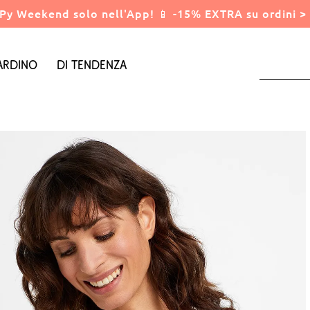
Py Weekend solo nell'App! 📱 -15% EXTRA su ordini > 
ardino
Di tendenza