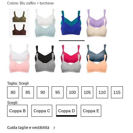
Colore: Blu zaffiro + turchese
Taglia:
Scegli
80
85
90
95
100
105
110
115
Scegli:
Coppa B
Coppa C
Coppa D
Coppa E
Guida taglie e vestibilità