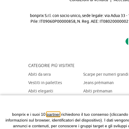
bonprix S.r.l. con socio unico, sede legale: via Adua 33
Pile: IT09060P00000858, N. Reg. AEE: IT08020000002105 
Categorie più visitate
Abiti da sera
Scarpe per numeri grandi
Vestiti in pailettes
Jeans prémaman
Abiti eleganti
Abiti prémaman
Maglioni natalizi
Giacche prémaman
Abiti chemisier
Giacche portabebè
bonprix e i suoi 10
partner
richiedono il tuo consenso (cliccando
informazioni sul browser, identificatori del dispositivo). I dati vengon
annunci e contenuti, per conoscere i gruppi target e gli sviluppi 