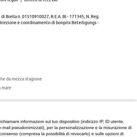
di Biella n. 01510910027, R.E.A. BI - 171345, N. Reg.
direzione e coordinamento di bonprix Beteiligungs -
che da mezza stagione
 mare
chiamare informazioni sul tuo dispositivo (indirizzo IP, ID utente,
zzi e-mail pseudonimizzati), per la personalizzazione e la misurazione di
consenso (compresa la possibilità di revocarlo) e sulle opzioni di