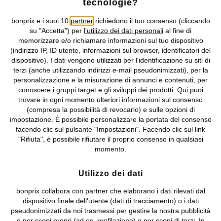
tecnologie?
Condizioni di vendita
Accessibilità
bonprix e i suoi 10
partner
richiedono il tuo consenso (cliccando
Informativa privacy e cookie
Gestione dei cookie
su "Accetta") per
l'utilizzo dei dati personali
al fine di
memorizzare e/o richiamare informazioni sul tuo dispositivo
Informazioni legali
Diritto di recesso
(indirizzo IP, ID utente, informazioni sul browser, identificatori del
dispositivo). I dati vengono utilizzati per l'identificazione su siti di
©
2026 bonprix.
Tutti i diritti riservati.
terzi (anche utilizzando indirizzi e-mail pseudonimizzati), per la
bonprix S.r.l. con socio unico, sede legale: via Adua 33 - 13855
personalizzazione e la misurazione di annunci e contenuti, per
Valdengo (BI) C.F. 01510910027 - P.I. 01939830020, Reg. Imprese di
conoscere i gruppi target e gli sviluppi dei prodotti.
Qui
puoi
Biella n. 01510910027, R.E.A. BI - 171345, N. Reg. Pile:
trovare in ogni momento ulteriori informazioni sul consenso
IT09060P00000858, N. Reg. AEE: IT08020000002105 Capitale
(compresa la possibilità di revocarlo) e sulle opzioni di
Sociale: euro 1.000.000 i.v, Società soggetta all'attività di direzione
impostazione. È possibile personalizzare la portata del consenso
e coordinamento di bonprix Beteiligungs -Verwaltungsgesellschaft
facendo clic sul pulsante "Impostazioni". Facendo clic sul link
mbH.
"Rifiuta", è possibile rifiutare il proprio consenso in qualsiasi
momento.
Utilizzo dei dati
bonprix collabora con partner che elaborano i dati rilevati dal
dispositivo finale dell'utente (dati di tracciamento) o i dati
pseudonimizzati da noi trasmessi per gestire la nostra pubblicità
e per scopi propri (ad es. profilazione) o per scopi di terzi. In