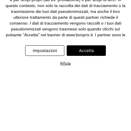
questo contesto, non solo la raccolta dei dati di tracciamento o la
trasmissione dei tuoi dati pseudonimizzati, ma anche il loro
ulteriore trattamento da parte di questi partner richiede il
consenso. I dati di tracciamento vengono raccolti o i tuoi dati
pseudonimizzati vengono trasmessi solo quando clicchi sul
pulsante "Accetta" nel banner di www.bonprix.it. I partner sono le
seguenti società: Adjust GmbH, Criteo SA, Google Ireland
Limited, Hurra Communications GmbH, ID5 Technology Ltd,
Impostazioni
Accetta
Meta Platforms Ireland Limited, Microsoft Ireland Operations
Limited, Pinterest Europe Limited, RTB-House GmbH, TikTok
Rifiuta
Information Technologies UK Limited. Ulteriori informazioni sul
trattamento dei dati da parte di questi partner sono disponibili
nella nostra
informativa privacy e cookie
. L'informativa è
accessibile anche tramite un link nel banner.