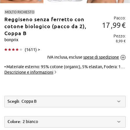
MOLTO RICHIESTO
Pacco:
Reggiseno senza ferretto con
17
99
€
cotone biologico (pacco da 2),
Coppa B
Pezzo:
bonprix
8,99 €
Tocca per
(
1611
) >
ingrandire
IVA inclusa, escluse
spese di spedizione
Materiale esterno: 95% cotone (organic), 5% elastan, Fodera: 100% cotone (organic), Pizzo: 90% poliammide, 10% elastan
Descrizione e informazioni
Scegli:
Coppa B
Colore:
2 bianco