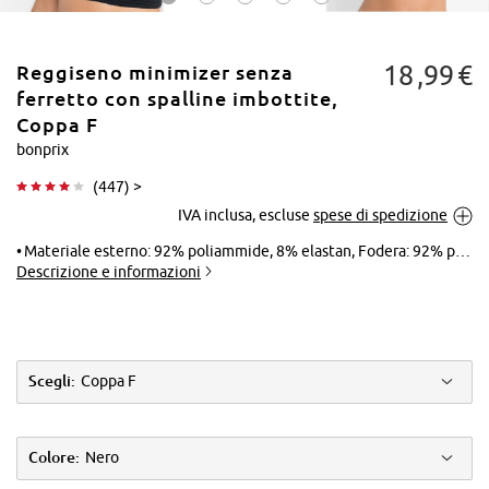
18
99
€
Reggiseno minimizer senza
ferretto con spalline imbottite,
Coppa F
bonprix
Tocca per
(
447
) >
ingrandire
IVA inclusa, escluse
spese di spedizione
Materiale esterno: 92% poliammide, 8% elastan, Fodera: 92% poliammide, 8% elastan
Descrizione e informazioni
Scegli:
Coppa F
Colore:
Nero