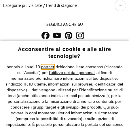
Categorie più visitate / Trend di stagione
Seguici anche su
I prezzi sono IVA inclusa. Non includono
le spese di spedizione e i
Acconsentire ai cookie e alle altre
costi di servizio.
tecnologie?
bonprix e i suoi 10
partner
richiedono il tuo consenso (cliccando
Condizioni di vendita
Accessibilità
su "Accetta") per
l'utilizzo dei dati personali
al fine di
memorizzare e/o richiamare informazioni sul tuo dispositivo
Informativa privacy e cookie
Gestione dei cookie
(indirizzo IP, ID utente, informazioni sul browser, identificatori del
dispositivo). I dati vengono utilizzati per l'identificazione su siti di
Informazioni legali
Diritto di recesso
terzi (anche utilizzando indirizzi e-mail pseudonimizzati), per la
personalizzazione e la misurazione di annunci e contenuti, per
©
2026 bonprix.
Tutti i diritti riservati.
conoscere i gruppi target e gli sviluppi dei prodotti.
Qui
puoi
bonprix S.r.l. con socio unico, sede legale: via Adua 33 - 13855
trovare in ogni momento ulteriori informazioni sul consenso
Valdengo (BI) C.F. 01510910027 - P.I. 01939830020, Reg. Imprese di
(compresa la possibilità di revocarlo) e sulle opzioni di
Biella n. 01510910027, R.E.A. BI - 171345, N. Reg. Pile:
impostazione. È possibile personalizzare la portata del consenso
IT09060P00000858, N. Reg. AEE: IT08020000002105 Capitale