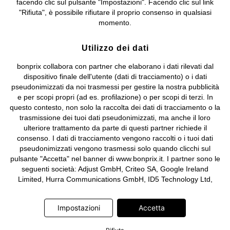
facendo clic sul pulsante "Impostazioni". Facendo clic sul link
Sociale: euro 1.000.000 i.v, Società soggetta all'attività di direzione
"Rifiuta", è possibile rifiutare il proprio consenso in qualsiasi
e coordinamento di bonprix Beteiligungs -Verwaltungsgesellschaft
momento.
mbH.
Utilizzo dei dati
bonprix collabora con partner che elaborano i dati rilevati dal
dispositivo finale dell'utente (dati di tracciamento) o i dati
pseudonimizzati da noi trasmessi per gestire la nostra pubblicità
e per scopi propri (ad es. profilazione) o per scopi di terzi. In
questo contesto, non solo la raccolta dei dati di tracciamento o la
trasmissione dei tuoi dati pseudonimizzati, ma anche il loro
ulteriore trattamento da parte di questi partner richiede il
consenso. I dati di tracciamento vengono raccolti o i tuoi dati
pseudonimizzati vengono trasmessi solo quando clicchi sul
pulsante "Accetta" nel banner di www.bonprix.it. I partner sono le
seguenti società: Adjust GmbH, Criteo SA, Google Ireland
Limited, Hurra Communications GmbH, ID5 Technology Ltd,
Meta Platforms Ireland Limited, Microsoft Ireland Operations
Limited, Pinterest Europe Limited, RTB-House GmbH, TikTok
Impostazioni
Accetta
Information Technologies UK Limited. Ulteriori informazioni sul
trattamento dei dati da parte di questi partner sono disponibili