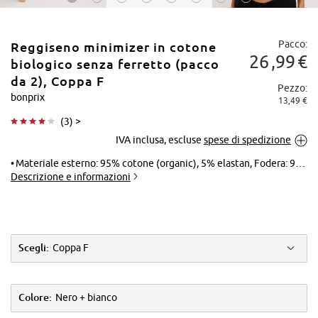
Pacco:
Reggiseno minimizer in cotone
26
99
€
biologico senza ferretto (pacco
da 2), Coppa F
Pezzo:
bonprix
13,49 €
Tocca per
(
3
) >
ingrandire
IVA inclusa, escluse
spese di spedizione
Materiale esterno: 95% cotone (organic), 5% elastan, Fodera: 95% cotone (organic), 5% elastan, Pizzo: 90% poliammide, 10% elastan
Descrizione e informazioni
Scegli:
Coppa F
Colore:
Nero + bianco