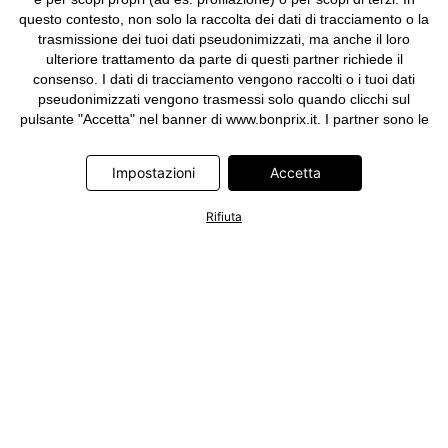
questo contesto, non solo la raccolta dei dati di tracciamento o la
trasmissione dei tuoi dati pseudonimizzati, ma anche il loro
ulteriore trattamento da parte di questi partner richiede il
consenso. I dati di tracciamento vengono raccolti o i tuoi dati
pseudonimizzati vengono trasmessi solo quando clicchi sul
pulsante "Accetta" nel banner di www.bonprix.it. I partner sono le
seguenti società: Adjust GmbH, Criteo SA, Google Ireland
Limited, Hurra Communications GmbH, ID5 Technology Ltd,
Impostazioni
Accetta
Meta Platforms Ireland Limited, Microsoft Ireland Operations
Limited, Pinterest Europe Limited, RTB-House GmbH, TikTok
Rifiuta
Information Technologies UK Limited. Ulteriori informazioni sul
trattamento dei dati da parte di questi partner sono disponibili
nella nostra
informativa privacy e cookie
. L'informativa è
accessibile anche tramite un link nel banner.