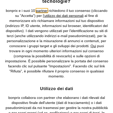
tecnologie?
Condizioni di vendita
Accessibilità
bonprix e i suoi 10
partner
richiedono il tuo consenso (cliccando
Informativa privacy e cookie
Gestione dei cookie
su "Accetta") per
l'utilizzo dei dati personali
al fine di
memorizzare e/o richiamare informazioni sul tuo dispositivo
Informazioni legali
Diritto di recesso
(indirizzo IP, ID utente, informazioni sul browser, identificatori del
dispositivo). I dati vengono utilizzati per l'identificazione su siti di
©
2026 bonprix.
Tutti i diritti riservati.
terzi (anche utilizzando indirizzi e-mail pseudonimizzati), per la
bonprix S.r.l. con socio unico, sede legale: via Adua 33 - 13855
personalizzazione e la misurazione di annunci e contenuti, per
Valdengo (BI) C.F. 01510910027 - P.I. 01939830020, Reg. Imprese di
conoscere i gruppi target e gli sviluppi dei prodotti.
Qui
puoi
Biella n. 01510910027, R.E.A. BI - 171345, N. Reg. Pile:
trovare in ogni momento ulteriori informazioni sul consenso
IT09060P00000858, N. Reg. AEE: IT08020000002105 Capitale
(compresa la possibilità di revocarlo) e sulle opzioni di
Sociale: euro 1.000.000 i.v, Società soggetta all'attività di direzione
impostazione. È possibile personalizzare la portata del consenso
e coordinamento di bonprix Beteiligungs -Verwaltungsgesellschaft
facendo clic sul pulsante "Impostazioni". Facendo clic sul link
mbH.
"Rifiuta", è possibile rifiutare il proprio consenso in qualsiasi
momento.
Utilizzo dei dati
bonprix collabora con partner che elaborano i dati rilevati dal
dispositivo finale dell'utente (dati di tracciamento) o i dati
pseudonimizzati da noi trasmessi per gestire la nostra pubblicità
e per scopi propri (ad es. profilazione) o per scopi di terzi. In