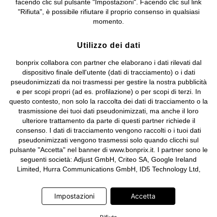
facendo clic sul pulsante "Impostazioni". Facendo clic sul link
Sociale: euro 1.000.000 i.v, Società soggetta all'attività di direzione
"Rifiuta", è possibile rifiutare il proprio consenso in qualsiasi
e coordinamento di bonprix Beteiligungs -Verwaltungsgesellschaft
momento.
mbH.
Utilizzo dei dati
bonprix collabora con partner che elaborano i dati rilevati dal
dispositivo finale dell'utente (dati di tracciamento) o i dati
pseudonimizzati da noi trasmessi per gestire la nostra pubblicità
e per scopi propri (ad es. profilazione) o per scopi di terzi. In
questo contesto, non solo la raccolta dei dati di tracciamento o la
trasmissione dei tuoi dati pseudonimizzati, ma anche il loro
ulteriore trattamento da parte di questi partner richiede il
consenso. I dati di tracciamento vengono raccolti o i tuoi dati
pseudonimizzati vengono trasmessi solo quando clicchi sul
pulsante "Accetta" nel banner di www.bonprix.it. I partner sono le
seguenti società: Adjust GmbH, Criteo SA, Google Ireland
Limited, Hurra Communications GmbH, ID5 Technology Ltd,
Meta Platforms Ireland Limited, Microsoft Ireland Operations
Limited, Pinterest Europe Limited, RTB-House GmbH, TikTok
Impostazioni
Accetta
Information Technologies UK Limited. Ulteriori informazioni sul
trattamento dei dati da parte di questi partner sono disponibili