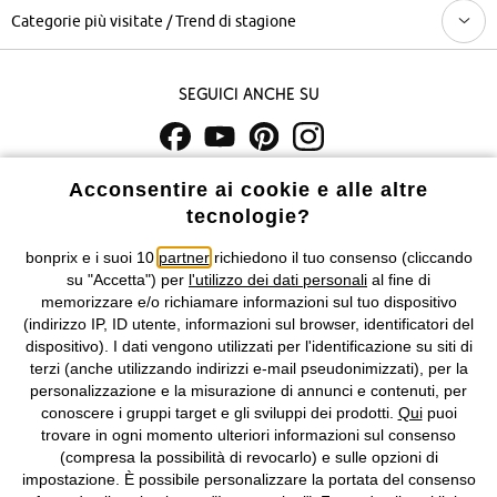
Categorie più visitate / Trend di stagione
Seguici anche su
I prezzi sono IVA inclusa. Non includono
le spese di spedizione e i
Acconsentire ai cookie e alle altre
costi di servizio.
tecnologie?
bonprix e i suoi 10
partner
richiedono il tuo consenso (cliccando
Condizioni di vendita
Accessibilità
su "Accetta") per
l'utilizzo dei dati personali
al fine di
memorizzare e/o richiamare informazioni sul tuo dispositivo
Informativa privacy e cookie
Gestione dei cookie
(indirizzo IP, ID utente, informazioni sul browser, identificatori del
dispositivo). I dati vengono utilizzati per l'identificazione su siti di
Informazioni legali
Diritto di recesso
terzi (anche utilizzando indirizzi e-mail pseudonimizzati), per la
personalizzazione e la misurazione di annunci e contenuti, per
©
2026 bonprix.
Tutti i diritti riservati.
conoscere i gruppi target e gli sviluppi dei prodotti.
Qui
puoi
bonprix S.r.l. con socio unico, sede legale: via Adua 33 - 13855
trovare in ogni momento ulteriori informazioni sul consenso
Valdengo (BI) C.F. 01510910027 - P.I. 01939830020, Reg. Imprese di
(compresa la possibilità di revocarlo) e sulle opzioni di
Biella n. 01510910027, R.E.A. BI - 171345, N. Reg. Pile:
impostazione. È possibile personalizzare la portata del consenso
IT09060P00000858, N. Reg. AEE: IT08020000002105 Capitale