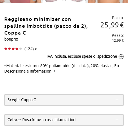
Pacco:
Reggiseno minimizer con
25
99
€
spalline imbottite (pacco da 2),
Coppa C
Pezzo:
bonprix
12,99 €
Tocca per
(
124
) >
ingrandire
IVA inclusa, escluse
spese di spedizione
Materiale esterno: 80% poliammide (riciclata), 20% elastan, Fodera: 83% poliammide, 17% elastan
Descrizione e informazioni
Scegli:
Coppa C
Colore:
Rosa fumé + rosa chiaro a fiori