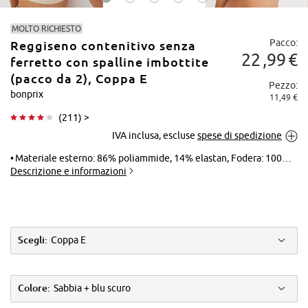
MOLTO RICHIESTO
Pacco:
Reggiseno contenitivo senza
22
99
€
ferretto con spalline imbottite
(pacco da 2), Coppa E
Pezzo:
bonprix
11,49 €
Tocca per
(
211
) >
ingrandire
IVA inclusa, escluse
spese di spedizione
Materiale esterno: 86% poliammide, 14% elastan, Fodera: 100% cotone, Pizzo: 87% poliammide, 13% elastan
Descrizione e informazioni
Scegli:
Coppa E
Colore:
Sabbia + blu scuro