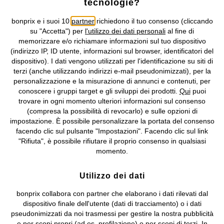
tecnologie?
Condizioni di vendita
Accessibilità
bonprix e i suoi 10
partner
richiedono il tuo consenso (cliccando
Informativa privacy e cookie
Gestione dei cookie
su "Accetta") per
l'utilizzo dei dati personali
al fine di
memorizzare e/o richiamare informazioni sul tuo dispositivo
Informazioni legali
Diritto di recesso
(indirizzo IP, ID utente, informazioni sul browser, identificatori del
dispositivo). I dati vengono utilizzati per l'identificazione su siti di
©
2026 bonprix.
Tutti i diritti riservati.
terzi (anche utilizzando indirizzi e-mail pseudonimizzati), per la
bonprix S.r.l. con socio unico, sede legale: via Adua 33 - 13855
personalizzazione e la misurazione di annunci e contenuti, per
Valdengo (BI) C.F. 01510910027 - P.I. 01939830020, Reg. Imprese di
conoscere i gruppi target e gli sviluppi dei prodotti.
Qui
puoi
Biella n. 01510910027, R.E.A. BI - 171345, N. Reg. Pile:
trovare in ogni momento ulteriori informazioni sul consenso
IT09060P00000858, N. Reg. AEE: IT08020000002105 Capitale
(compresa la possibilità di revocarlo) e sulle opzioni di
Sociale: euro 1.000.000 i.v, Società soggetta all'attività di direzione
impostazione. È possibile personalizzare la portata del consenso
e coordinamento di bonprix Beteiligungs -Verwaltungsgesellschaft
facendo clic sul pulsante "Impostazioni". Facendo clic sul link
mbH.
"Rifiuta", è possibile rifiutare il proprio consenso in qualsiasi
momento.
Utilizzo dei dati
bonprix collabora con partner che elaborano i dati rilevati dal
dispositivo finale dell'utente (dati di tracciamento) o i dati
pseudonimizzati da noi trasmessi per gestire la nostra pubblicità
e per scopi propri (ad es. profilazione) o per scopi di terzi. In