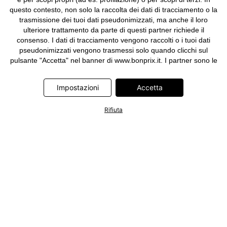
questo contesto, non solo la raccolta dei dati di tracciamento o la
trasmissione dei tuoi dati pseudonimizzati, ma anche il loro
ulteriore trattamento da parte di questi partner richiede il
consenso. I dati di tracciamento vengono raccolti o i tuoi dati
pseudonimizzati vengono trasmessi solo quando clicchi sul
pulsante "Accetta" nel banner di www.bonprix.it. I partner sono le
seguenti società: Adjust GmbH, Criteo SA, Google Ireland
Limited, Hurra Communications GmbH, ID5 Technology Ltd,
Impostazioni
Accetta
Meta Platforms Ireland Limited, Microsoft Ireland Operations
Limited, Pinterest Europe Limited, RTB-House GmbH, TikTok
Rifiuta
Information Technologies UK Limited. Ulteriori informazioni sul
trattamento dei dati da parte di questi partner sono disponibili
nella nostra
informativa privacy e cookie
. L'informativa è
accessibile anche tramite un link nel banner.