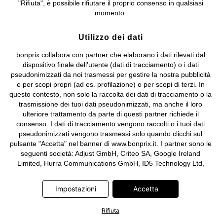
"Rifiuta", è possibile rifiutare il proprio consenso in qualsiasi
e coordinamento di bonprix Beteiligungs -Verwaltungsgesellschaft
momento.
mbH.
Utilizzo dei dati
bonprix collabora con partner che elaborano i dati rilevati dal
dispositivo finale dell'utente (dati di tracciamento) o i dati
pseudonimizzati da noi trasmessi per gestire la nostra pubblicità
e per scopi propri (ad es. profilazione) o per scopi di terzi. In
questo contesto, non solo la raccolta dei dati di tracciamento o la
trasmissione dei tuoi dati pseudonimizzati, ma anche il loro
ulteriore trattamento da parte di questi partner richiede il
consenso. I dati di tracciamento vengono raccolti o i tuoi dati
pseudonimizzati vengono trasmessi solo quando clicchi sul
pulsante "Accetta" nel banner di www.bonprix.it. I partner sono le
seguenti società: Adjust GmbH, Criteo SA, Google Ireland
Limited, Hurra Communications GmbH, ID5 Technology Ltd,
Meta Platforms Ireland Limited, Microsoft Ireland Operations
Limited, Pinterest Europe Limited, RTB-House GmbH, TikTok
Impostazioni
Accetta
Information Technologies UK Limited. Ulteriori informazioni sul
trattamento dei dati da parte di questi partner sono disponibili
Rifiuta
nella nostra
informativa privacy e cookie
. L'informativa è