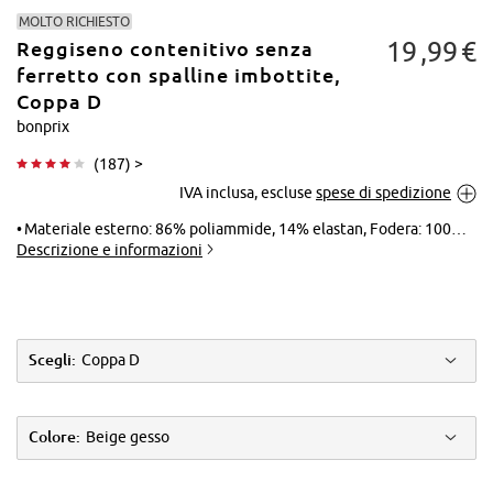
MOLTO RICHIESTO
19
99
€
Reggiseno contenitivo senza
ferretto con spalline imbottite,
Coppa D
bonprix
Tocca per
(
187
) >
ingrandire
IVA inclusa, escluse
spese di spedizione
Materiale esterno: 86% poliammide, 14% elastan, Fodera: 100% cotone, Pizzo: 86% poliammide, 14% elastan, Inserto: 100% poliammide
Descrizione e informazioni
Scegli:
Coppa D
Colore:
Beige gesso