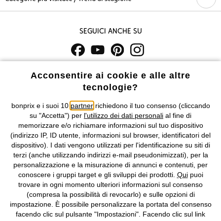
Seguici anche su
I prezzi sono IVA inclusa. Non includono
le spese di spedizione e i
Acconsentire ai cookie e alle altre
costi di servizio.
tecnologie?
Condizioni di vendita
Accessibilità
bonprix e i suoi 10
partner
richiedono il tuo consenso (cliccando
su "Accetta") per
l'utilizzo dei dati personali
al fine di
memorizzare e/o richiamare informazioni sul tuo dispositivo
Informativa privacy e cookie
Gestione dei cookie
(indirizzo IP, ID utente, informazioni sul browser, identificatori del
dispositivo). I dati vengono utilizzati per l'identificazione su siti di
Informazioni legali
Diritto di recesso
terzi (anche utilizzando indirizzi e-mail pseudonimizzati), per la
personalizzazione e la misurazione di annunci e contenuti, per
©
2026 bonprix.
Tutti i diritti riservati.
conoscere i gruppi target e gli sviluppi dei prodotti.
Qui
puoi
bonprix S.r.l. con socio unico, sede legale: via Adua 33 - 13855
trovare in ogni momento ulteriori informazioni sul consenso
Valdengo (BI) C.F. 01510910027 - P.I. 01939830020, Reg. Imprese di
(compresa la possibilità di revocarlo) e sulle opzioni di
Biella n. 01510910027, R.E.A. BI - 171345, N. Reg. Pile:
impostazione. È possibile personalizzare la portata del consenso
IT09060P00000858, N. Reg. AEE: IT08020000002105 Capitale
facendo clic sul pulsante "Impostazioni". Facendo clic sul link
Sociale: euro 1.000.000 i.v, Società soggetta all'attività di direzione