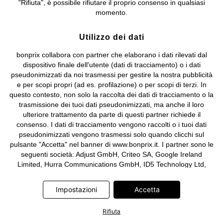
"Rifiuta", è possibile rifiutare il proprio consenso in qualsiasi
e coordinamento di bonprix Beteiligungs -Verwaltungsgesellschaft
momento.
mbH.
Utilizzo dei dati
bonprix collabora con partner che elaborano i dati rilevati dal
dispositivo finale dell'utente (dati di tracciamento) o i dati
pseudonimizzati da noi trasmessi per gestire la nostra pubblicità
e per scopi propri (ad es. profilazione) o per scopi di terzi. In
questo contesto, non solo la raccolta dei dati di tracciamento o la
trasmissione dei tuoi dati pseudonimizzati, ma anche il loro
ulteriore trattamento da parte di questi partner richiede il
consenso. I dati di tracciamento vengono raccolti o i tuoi dati
pseudonimizzati vengono trasmessi solo quando clicchi sul
pulsante "Accetta" nel banner di www.bonprix.it. I partner sono le
seguenti società: Adjust GmbH, Criteo SA, Google Ireland
Limited, Hurra Communications GmbH, ID5 Technology Ltd,
Meta Platforms Ireland Limited, Microsoft Ireland Operations
Limited, Pinterest Europe Limited, RTB-House GmbH, TikTok
Impostazioni
Accetta
Information Technologies UK Limited. Ulteriori informazioni sul
trattamento dei dati da parte di questi partner sono disponibili
Rifiuta
nella nostra
informativa privacy e cookie
. L'informativa è