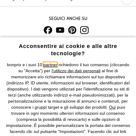
Seguici anche su
I prezzi sono IVA inclusa. Non includono
le spese di spedizione e i
Acconsentire ai cookie e alle altre
costi di servizio.
tecnologie?
Condizioni di vendita
Accessibilità
bonprix e i suoi 10
partner
richiedono il tuo consenso (cliccando
su "Accetta") per
l'utilizzo dei dati personali
al fine di
memorizzare e/o richiamare informazioni sul tuo dispositivo
Informativa privacy e cookie
Gestione dei cookie
(indirizzo IP, ID utente, informazioni sul browser, identificatori del
dispositivo). I dati vengono utilizzati per l'identificazione su siti di
Informazioni legali
Diritto di recesso
terzi (anche utilizzando indirizzi e-mail pseudonimizzati), per la
personalizzazione e la misurazione di annunci e contenuti, per
©
2026 bonprix.
Tutti i diritti riservati.
conoscere i gruppi target e gli sviluppi dei prodotti.
Qui
puoi
bonprix S.r.l. con socio unico, sede legale: via Adua 33 - 13855
trovare in ogni momento ulteriori informazioni sul consenso
Valdengo (BI) C.F. 01510910027 - P.I. 01939830020, Reg. Imprese di
(compresa la possibilità di revocarlo) e sulle opzioni di
Biella n. 01510910027, R.E.A. BI - 171345, N. Reg. Pile:
impostazione. È possibile personalizzare la portata del consenso
IT09060P00000858, N. Reg. AEE: IT08020000002105 Capitale
facendo clic sul pulsante "Impostazioni". Facendo clic sul link
Sociale: euro 1.000.000 i.v, Società soggetta all'attività di direzione