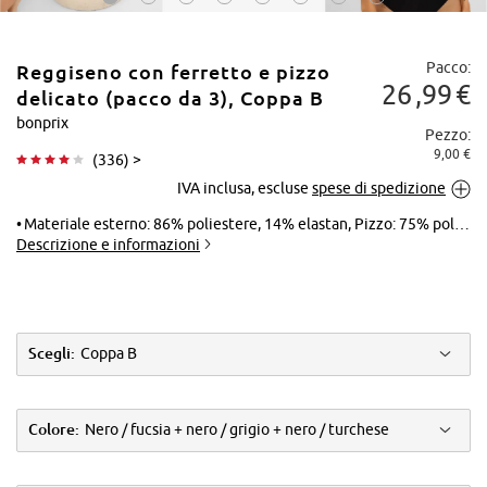
Pacco:
Reggiseno con ferretto e pizzo
26
99
€
delicato (pacco da 3), Coppa B
bonprix
Pezzo:
9,00 €
(
336
) >
Tocca per
IVA inclusa, escluse
spese di spedizione
ingrandire
Materiale esterno: 86% poliestere, 14% elastan, Pizzo: 75% poliammide, 15% viscosa, 10% elastan
Descrizione e informazioni
Scegli:
Coppa B
Colore:
Nero / fucsia + nero / grigio + nero / turchese