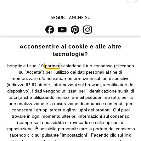
Seguici anche su
I prezzi sono IVA inclusa. Non includono
le spese di spedizione e i
Acconsentire ai cookie e alle altre
costi di servizio.
tecnologie?
Condizioni di vendita
Accessibilità
bonprix e i suoi 10
partner
richiedono il tuo consenso (cliccando
su "Accetta") per
l'utilizzo dei dati personali
al fine di
memorizzare e/o richiamare informazioni sul tuo dispositivo
Informativa privacy e cookie
Gestione dei cookie
(indirizzo IP, ID utente, informazioni sul browser, identificatori del
dispositivo). I dati vengono utilizzati per l'identificazione su siti di
Informazioni legali
Diritto di recesso
terzi (anche utilizzando indirizzi e-mail pseudonimizzati), per la
personalizzazione e la misurazione di annunci e contenuti, per
©
2026 bonprix.
Tutti i diritti riservati.
conoscere i gruppi target e gli sviluppi dei prodotti.
Qui
puoi
bonprix S.r.l. con socio unico, sede legale: via Adua 33 - 13855
trovare in ogni momento ulteriori informazioni sul consenso
Valdengo (BI) C.F. 01510910027 - P.I. 01939830020, Reg. Imprese di
(compresa la possibilità di revocarlo) e sulle opzioni di
Biella n. 01510910027, R.E.A. BI - 171345, N. Reg. Pile:
impostazione. È possibile personalizzare la portata del consenso
IT09060P00000858, N. Reg. AEE: IT08020000002105 Capitale
facendo clic sul pulsante "Impostazioni". Facendo clic sul link
Sociale: euro 1.000.000 i.v, Società soggetta all'attività di direzione