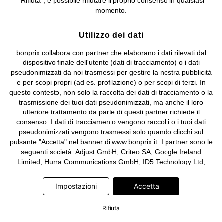
"Rifiuta", è possibile rifiutare il proprio consenso in qualsiasi
e coordinamento di bonprix Beteiligungs -Verwaltungsgesellschaft
momento.
mbH.
Utilizzo dei dati
bonprix collabora con partner che elaborano i dati rilevati dal
dispositivo finale dell'utente (dati di tracciamento) o i dati
pseudonimizzati da noi trasmessi per gestire la nostra pubblicità
e per scopi propri (ad es. profilazione) o per scopi di terzi. In
questo contesto, non solo la raccolta dei dati di tracciamento o la
trasmissione dei tuoi dati pseudonimizzati, ma anche il loro
ulteriore trattamento da parte di questi partner richiede il
consenso. I dati di tracciamento vengono raccolti o i tuoi dati
pseudonimizzati vengono trasmessi solo quando clicchi sul
pulsante "Accetta" nel banner di www.bonprix.it. I partner sono le
seguenti società: Adjust GmbH, Criteo SA, Google Ireland
Limited, Hurra Communications GmbH, ID5 Technology Ltd,
Meta Platforms Ireland Limited, Microsoft Ireland Operations
Limited, Pinterest Europe Limited, RTB-House GmbH, TikTok
Impostazioni
Accetta
Information Technologies UK Limited. Ulteriori informazioni sul
trattamento dei dati da parte di questi partner sono disponibili
Rifiuta
nella nostra
informativa privacy e cookie
. L'informativa è
accessibile anche tramite un link nel banner.