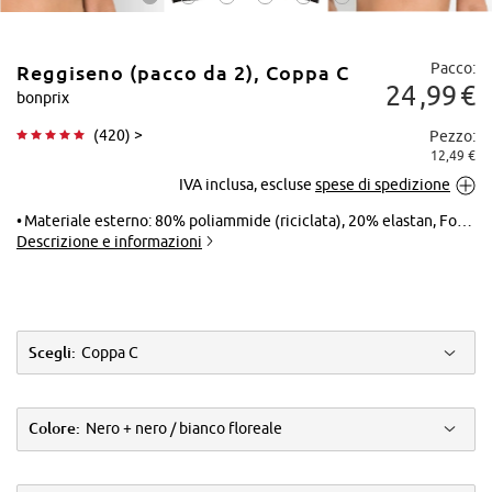
Pacco:
Reggiseno (pacco da 2), Coppa C
24
99
€
bonprix
(
420
) >
Pezzo:
12,49 €
Tocca per
IVA inclusa, escluse
spese di spedizione
ingrandire
Materiale esterno: 80% poliammide (riciclata), 20% elastan, Fodera: 90% poliammide, 10% elastan
Descrizione e informazioni
Scegli:
Coppa C
Colore:
Nero + nero / bianco floreale