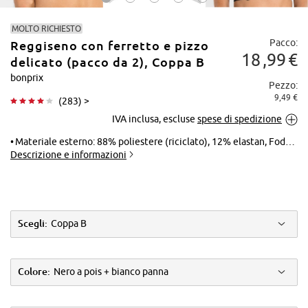
MOLTO RICHIESTO
Pacco:
Reggiseno con ferretto e pizzo
18
99
€
delicato (pacco da 2), Coppa B
bonprix
Pezzo:
9,49 €
(
283
) >
Tocca per
IVA inclusa, escluse
spese di spedizione
ingrandire
Materiale esterno: 88% poliestere (riciclato), 12% elastan, Fodera: 90% poliammide, 10% elastan, Pizzo: 90% poliammide, 10% elastan
Descrizione e informazioni
Scegli:
Coppa B
Colore:
Nero a pois + bianco panna