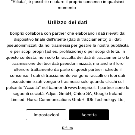
"Rifiuta", è possibile rifiutare il proprio consenso in qualsiasi
e coordinamento di bonprix Beteiligungs -Verwaltungsgesellschaft
momento.
mbH.
Utilizzo dei dati
bonprix collabora con partner che elaborano i dati rilevati dal
dispositivo finale dell'utente (dati di tracciamento) o i dati
pseudonimizzati da noi trasmessi per gestire la nostra pubblicità
e per scopi propri (ad es. profilazione) o per scopi di terzi. In
questo contesto, non solo la raccolta dei dati di tracciamento o la
trasmissione dei tuoi dati pseudonimizzati, ma anche il loro
ulteriore trattamento da parte di questi partner richiede il
consenso. I dati di tracciamento vengono raccolti o i tuoi dati
pseudonimizzati vengono trasmessi solo quando clicchi sul
pulsante "Accetta" nel banner di www.bonprix.it. I partner sono le
seguenti società: Adjust GmbH, Criteo SA, Google Ireland
Limited, Hurra Communications GmbH, ID5 Technology Ltd,
Meta Platforms Ireland Limited, Microsoft Ireland Operations
Limited, Pinterest Europe Limited, RTB-House GmbH, TikTok
Impostazioni
Accetta
Information Technologies UK Limited. Ulteriori informazioni sul
trattamento dei dati da parte di questi partner sono disponibili
Rifiuta
nella nostra
informativa privacy e cookie
. L'informativa è