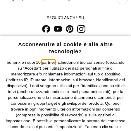
Seguici anche su
I prezzi sono IVA inclusa. Non includono
le spese di spedizione e i
Acconsentire ai cookie e alle altre
costi di servizio.
tecnologie?
Condizioni di vendita
Accessibilità
bonprix e i suoi 10
partner
richiedono il tuo consenso (cliccando
su "Accetta") per
l'utilizzo dei dati personali
al fine di
memorizzare e/o richiamare informazioni sul tuo dispositivo
Informativa privacy e cookie
Gestione dei cookie
(indirizzo IP, ID utente, informazioni sul browser, identificatori del
dispositivo). I dati vengono utilizzati per l'identificazione su siti di
Informazioni legali
Diritto di recesso
terzi (anche utilizzando indirizzi e-mail pseudonimizzati), per la
personalizzazione e la misurazione di annunci e contenuti, per
©
2026 bonprix.
Tutti i diritti riservati.
conoscere i gruppi target e gli sviluppi dei prodotti.
Qui
puoi
bonprix S.r.l. con socio unico, sede legale: via Adua 33 - 13855
trovare in ogni momento ulteriori informazioni sul consenso
Valdengo (BI) C.F. 01510910027 - P.I. 01939830020, Reg. Imprese di
(compresa la possibilità di revocarlo) e sulle opzioni di
Biella n. 01510910027, R.E.A. BI - 171345, N. Reg. Pile:
impostazione. È possibile personalizzare la portata del consenso
IT09060P00000858, N. Reg. AEE: IT08020000002105 Capitale
facendo clic sul pulsante "Impostazioni". Facendo clic sul link
Sociale: euro 1.000.000 i.v, Società soggetta all'attività di direzione