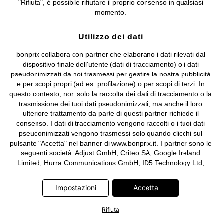
"Rifiuta", è possibile rifiutare il proprio consenso in qualsiasi
e coordinamento di bonprix Beteiligungs -Verwaltungsgesellschaft
momento.
mbH.
Utilizzo dei dati
bonprix collabora con partner che elaborano i dati rilevati dal
dispositivo finale dell'utente (dati di tracciamento) o i dati
pseudonimizzati da noi trasmessi per gestire la nostra pubblicità
e per scopi propri (ad es. profilazione) o per scopi di terzi. In
questo contesto, non solo la raccolta dei dati di tracciamento o la
trasmissione dei tuoi dati pseudonimizzati, ma anche il loro
ulteriore trattamento da parte di questi partner richiede il
consenso. I dati di tracciamento vengono raccolti o i tuoi dati
pseudonimizzati vengono trasmessi solo quando clicchi sul
pulsante "Accetta" nel banner di www.bonprix.it. I partner sono le
seguenti società: Adjust GmbH, Criteo SA, Google Ireland
Limited, Hurra Communications GmbH, ID5 Technology Ltd,
Meta Platforms Ireland Limited, Microsoft Ireland Operations
Limited, Pinterest Europe Limited, RTB-House GmbH, TikTok
Impostazioni
Accetta
Information Technologies UK Limited. Ulteriori informazioni sul
trattamento dei dati da parte di questi partner sono disponibili
Rifiuta
nella nostra
informativa privacy e cookie
. L'informativa è