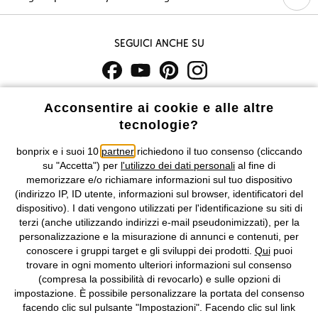
Seguici anche su
I prezzi sono IVA inclusa. Non includono
le spese di spedizione e i
Acconsentire ai cookie e alle altre
costi di servizio.
tecnologie?
Condizioni di vendita
Accessibilità
bonprix e i suoi 10
partner
richiedono il tuo consenso (cliccando
su "Accetta") per
l'utilizzo dei dati personali
al fine di
memorizzare e/o richiamare informazioni sul tuo dispositivo
Informativa privacy e cookie
Gestione dei cookie
(indirizzo IP, ID utente, informazioni sul browser, identificatori del
dispositivo). I dati vengono utilizzati per l'identificazione su siti di
Informazioni legali
Diritto di recesso
terzi (anche utilizzando indirizzi e-mail pseudonimizzati), per la
personalizzazione e la misurazione di annunci e contenuti, per
©
2026 bonprix.
Tutti i diritti riservati.
conoscere i gruppi target e gli sviluppi dei prodotti.
Qui
puoi
bonprix S.r.l. con socio unico, sede legale: via Adua 33 - 13855
trovare in ogni momento ulteriori informazioni sul consenso
Valdengo (BI) C.F. 01510910027 - P.I. 01939830020, Reg. Imprese di
(compresa la possibilità di revocarlo) e sulle opzioni di
Biella n. 01510910027, R.E.A. BI - 171345, N. Reg. Pile:
impostazione. È possibile personalizzare la portata del consenso
IT09060P00000858, N. Reg. AEE: IT08020000002105 Capitale
facendo clic sul pulsante "Impostazioni". Facendo clic sul link
Sociale: euro 1.000.000 i.v, Società soggetta all'attività di direzione