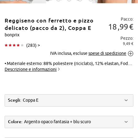
Pacco:
Reggiseno con ferretto e pizzo
18
99
€
delicato (pacco da 2), Coppa E
bonprix
Pezzo:
9,49 €
(
283
) >
Tocca per
IVA inclusa, escluse
spese di spedizione
ingrandire
Materiale esterno: 88% poliestere (riciclato), 12% elastan, Fodera: 90% poliammide, 10% elastan, Pizzo: 90% poliammide, 10% elastan
Descrizione e informazioni
Scegli:
Coppa E
Colore:
Argento opaco fantasia + blu scuro