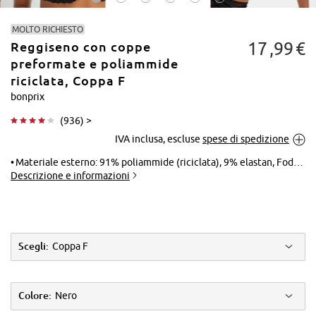
MOLTO RICHIESTO
17
99
€
Reggiseno con coppe
preformate e poliammide
riciclata, Coppa F
bonprix
Tocca per
(
936
) >
ingrandire
IVA inclusa, escluse
spese di spedizione
Materiale esterno: 91% poliammide (riciclata), 9% elastan, Fodera: 83% poliammide, 17% elastan, Pizzo: 88% poliammide, 12% elastan
Descrizione e informazioni
Scegli:
Coppa F
Colore:
Nero