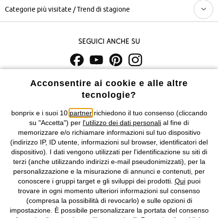
Categorie più visitate / Trend di stagione
Seguici anche su
I prezzi sono IVA inclusa. Non includono
le spese di spedizione e i
Acconsentire ai cookie e alle altre
costi di servizio.
tecnologie?
bonprix e i suoi 10
partner
richiedono il tuo consenso (cliccando
Condizioni di vendita
Accessibilità
su "Accetta") per
l'utilizzo dei dati personali
al fine di
memorizzare e/o richiamare informazioni sul tuo dispositivo
Informativa privacy e cookie
Gestione dei cookie
(indirizzo IP, ID utente, informazioni sul browser, identificatori del
dispositivo). I dati vengono utilizzati per l'identificazione su siti di
Informazioni legali
Diritto di recesso
terzi (anche utilizzando indirizzi e-mail pseudonimizzati), per la
personalizzazione e la misurazione di annunci e contenuti, per
©
2026 bonprix.
Tutti i diritti riservati.
conoscere i gruppi target e gli sviluppi dei prodotti.
Qui
puoi
bonprix S.r.l. con socio unico, sede legale: via Adua 33 - 13855
trovare in ogni momento ulteriori informazioni sul consenso
Valdengo (BI) C.F. 01510910027 - P.I. 01939830020, Reg. Imprese di
(compresa la possibilità di revocarlo) e sulle opzioni di
Biella n. 01510910027, R.E.A. BI - 171345, N. Reg. Pile:
impostazione. È possibile personalizzare la portata del consenso
IT09060P00000858, N. Reg. AEE: IT08020000002105 Capitale