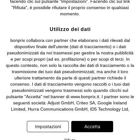
facendo clic sul pulsante "Impostazioni". Facendo clic sul link
Sociale: euro 1.000.000 i.v, Società soggetta all'attività di direzione
"Rifiuta", è possibile rifiutare il proprio consenso in qualsiasi
e coordinamento di bonprix Beteiligungs -Verwaltungsgesellschaft
momento.
mbH.
Utilizzo dei dati
bonprix collabora con partner che elaborano i dati rilevati dal
dispositivo finale dell'utente (dati di tracciamento) o i dati
pseudonimizzati da noi trasmessi per gestire la nostra pubblicità
e per scopi propri (ad es. profilazione) o per scopi di terzi. In
questo contesto, non solo la raccolta dei dati di tracciamento o la
trasmissione dei tuoi dati pseudonimizzati, ma anche il loro
ulteriore trattamento da parte di questi partner richiede il
consenso. I dati di tracciamento vengono raccolti o i tuoi dati
pseudonimizzati vengono trasmessi solo quando clicchi sul
pulsante "Accetta" nel banner di www.bonprix.it. I partner sono le
seguenti società: Adjust GmbH, Criteo SA, Google Ireland
Limited, Hurra Communications GmbH, ID5 Technology Ltd,
Meta Platforms Ireland Limited, Microsoft Ireland Operations
Limited, Pinterest Europe Limited, RTB-House GmbH, TikTok
Impostazioni
Accetta
Information Technologies UK Limited. Ulteriori informazioni sul
trattamento dei dati da parte di questi partner sono disponibili