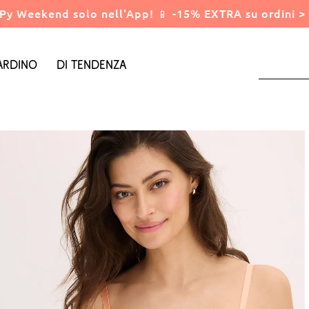
Py Weekend solo nell'App! 📱 -15% EXTRA su ordini > 
ardino
Di tendenza