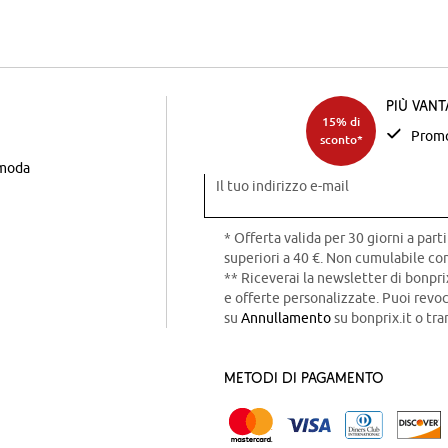
Più van
15% di
Promo
sconto*
 moda
Il tuo indirizzo e-mail
* Offerta valida per 30 giorni a parti
superiori a 40 €. Non cumulabile con
** Riceverai la newsletter di bonpri
e offerte personalizzate. Puoi rev
su
Annullamento
su bonprix.it o tra
Metodi di pagamento