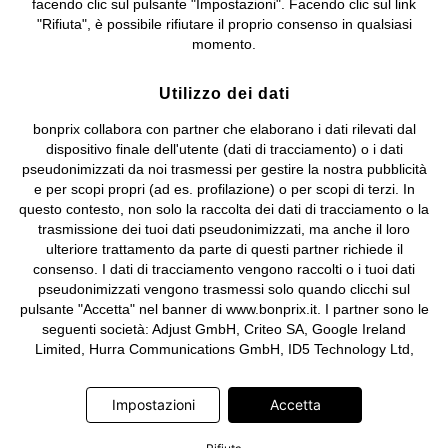
facendo clic sul pulsante "Impostazioni". Facendo clic sul link
Sociale: euro 1.000.000 i.v, Società soggetta all'attività di direzione
"Rifiuta", è possibile rifiutare il proprio consenso in qualsiasi
e coordinamento di bonprix Beteiligungs -Verwaltungsgesellschaft
momento.
mbH.
Utilizzo dei dati
bonprix collabora con partner che elaborano i dati rilevati dal
dispositivo finale dell'utente (dati di tracciamento) o i dati
pseudonimizzati da noi trasmessi per gestire la nostra pubblicità
e per scopi propri (ad es. profilazione) o per scopi di terzi. In
questo contesto, non solo la raccolta dei dati di tracciamento o la
trasmissione dei tuoi dati pseudonimizzati, ma anche il loro
ulteriore trattamento da parte di questi partner richiede il
consenso. I dati di tracciamento vengono raccolti o i tuoi dati
pseudonimizzati vengono trasmessi solo quando clicchi sul
pulsante "Accetta" nel banner di www.bonprix.it. I partner sono le
seguenti società: Adjust GmbH, Criteo SA, Google Ireland
Limited, Hurra Communications GmbH, ID5 Technology Ltd,
Meta Platforms Ireland Limited, Microsoft Ireland Operations
Limited, Pinterest Europe Limited, RTB-House GmbH, TikTok
Impostazioni
Accetta
Information Technologies UK Limited. Ulteriori informazioni sul
trattamento dei dati da parte di questi partner sono disponibili