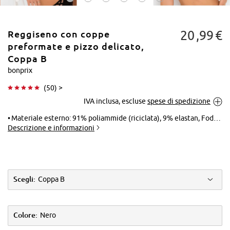
20
99
€
Reggiseno con coppe
preformate e pizzo delicato,
Coppa B
bonprix
Tocca per
(
50
) >
ingrandire
IVA inclusa, escluse
spese di spedizione
Materiale esterno: 91% poliammide (riciclata), 9% elastan, Fodera: 86% poliammide, 14% elastan, Pizzo: 90% poliammide, 10% elastan
Descrizione e informazioni
Scegli:
Coppa B
Colore:
Nero