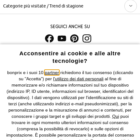
Categorie più visitate / Trend di stagione
Seguici anche su
I prezzi sono IVA inclusa. Non includono
le spese di spedizione e i
Acconsentire ai cookie e alle altre
costi di servizio.
tecnologie?
bonprix e i suoi 10
partner
richiedono il tuo consenso (cliccando
Condizioni di vendita
Accessibilità
su "Accetta") per
l'utilizzo dei dati personali
al fine di
memorizzare e/o richiamare informazioni sul tuo dispositivo
Informativa privacy e cookie
Gestione dei cookie
(indirizzo IP, ID utente, informazioni sul browser, identificatori del
dispositivo). I dati vengono utilizzati per l'identificazione su siti di
Informazioni legali
Diritto di recesso
terzi (anche utilizzando indirizzi e-mail pseudonimizzati), per la
personalizzazione e la misurazione di annunci e contenuti, per
©
2026 bonprix.
Tutti i diritti riservati.
conoscere i gruppi target e gli sviluppi dei prodotti.
Qui
puoi
bonprix S.r.l. con socio unico, sede legale: via Adua 33 - 13855
trovare in ogni momento ulteriori informazioni sul consenso
Valdengo (BI) C.F. 01510910027 - P.I. 01939830020, Reg. Imprese di
(compresa la possibilità di revocarlo) e sulle opzioni di
Biella n. 01510910027, R.E.A. BI - 171345, N. Reg. Pile:
impostazione. È possibile personalizzare la portata del consenso
IT09060P00000858, N. Reg. AEE: IT08020000002105 Capitale