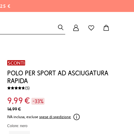
25 €
SCONTI
Polo per sport ad asciugatura
rapida
(5)
9
99
€
-33%
14,
99
€
IVA inclusa, escluse
spese di spedizione
Colore: nero