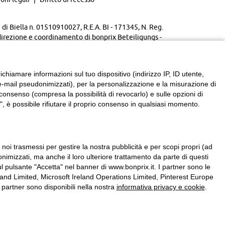
di Biella n. 01510910027, R.E.A. BI - 171345, N. Reg.
direzione e coordinamento di bonprix Beteiligungs -
chiamare informazioni sul tuo dispositivo (indirizzo IP, ID utente,
zzi e-mail pseudonimizzati), per la personalizzazione e la misurazione di
consenso (compresa la possibilità di revocarlo) e sulle opzioni di
, è possibile rifiutare il proprio consenso in qualsiasi momento.
a noi trasmessi per gestire la nostra pubblicità e per scopi propri (ad
onimizzati, ma anche il loro ulteriore trattamento da parte di questi
l pulsante "Accetta" nel banner di www.bonprix.it. I partner sono le
nd Limited, Microsoft Ireland Operations Limited, Pinterest Europe
partner sono disponibili nella nostra
informativa privacy e cookie
.