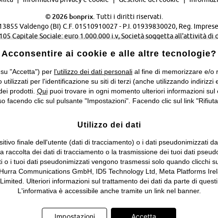
©
2026 bonprix.
Tutti i diritti riservati.
 - 13855 Valdengo (BI) C.F. 01510910027 - P.I. 01939830020, Reg. Imprese 
Capitale Sociale: euro 1.000.000 i.v, Società soggetta all'attività di 
Verwaltungsgesellschaft mbH.
Acconsentire ai cookie e alle altre tecnologie?
Cambia Paese…
 su "Accetta") per
l'utilizzo dei dati personali
al fine di memorizzare e/o ri
o utilizzati per l'identificazione su siti di terzi (anche utilizzando indiri
dei prodotti.
Qui
puoi trovare in ogni momento ulteriori informazioni sul 
 facendo clic sul pulsante "Impostazioni". Facendo clic sul link "Rifiuta"
Utilizzo dei dati
itivo finale dell'utente (dati di tracciamento) o i dati pseudonimizzati d
 la raccolta dei dati di tracciamento o la trasmissione dei tuoi dati pseud
ti o i tuoi dati pseudonimizzati vengono trasmessi solo quando clicchi su
 Hurra Communications GmbH, ID5 Technology Ltd, Meta Platforms Irela
ed. Ulteriori informazioni sul trattamento dei dati da parte di questi 
L'informativa è accessibile anche tramite un link nel banner.
Impostazioni
Accetta