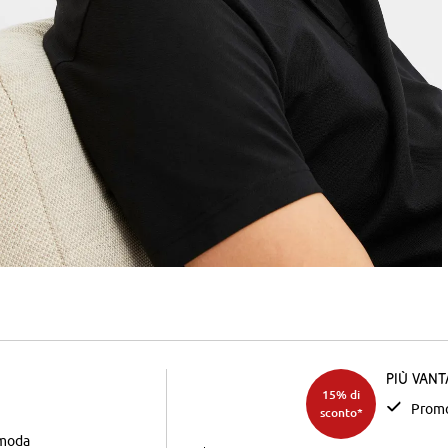
Più van
15% di
Promo
sconto*
 moda