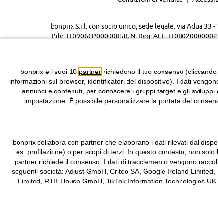
bonprix S.r.l. con socio unico, sede legale: via Adua 33
Pile: IT09060P00000858, N. Reg. AEE: IT08020000002105 
bonprix e i suoi 10
partner
richiedono il tuo consenso (cliccando
informazioni sul browser, identificatori del dispositivo). I dati vengon
annunci e contenuti, per conoscere i gruppi target e gli sviluppi 
impostazione. È possibile personalizzare la portata del consenso
bonprix collabora con partner che elaborano i dati rilevati dal dispos
es. profilazione) o per scopi di terzi. In questo contesto, non solo
partner richiede il consenso. I dati di tracciamento vengono raccol
seguenti società: Adjust GmbH, Criteo SA, Google Ireland Limited,
Limited, RTB-House GmbH, TikTok Information Technologies UK Limit