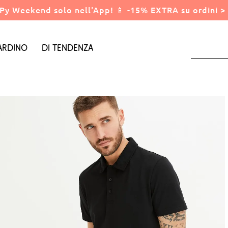
Py Weekend solo nell'App! 📱 -15% EXTRA su ordini > 
ardino
Di tendenza