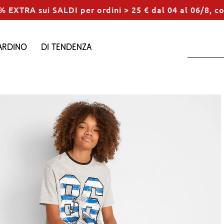
% EXTRA sui SALDI per ordini > 25 € dal 04 al 06/8, c
ardino
Di tendenza