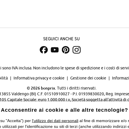
Seguici anche su
zi sono IVA inclusa. Non includono
le spese di spedizione e i costi di servi
ilità
Informativa privacy e cookie
Gestione dei cookie
Informazi
©
2026 bonprix.
Tutti i diritti riservati.
 - 13855 Valdengo (BI) C.F. 01510910027 - P.I. 01939830020, Reg. Imprese 
Capitale Sociale: euro 1.000.000 i.v, Società soggetta all'attività di 
Verwaltungsgesellschaft mbH.
Acconsentire ai cookie e alle altre tecnologie?
Cambia Paese…
 su "Accetta") per
l'utilizzo dei dati personali
al fine di memorizzare e/o ri
o utilizzati per l'identificazione su siti di terzi (anche utilizzando indiri