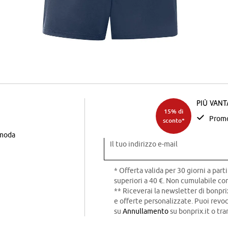
Più van
15% di
Promo
sconto*
 moda
Il tuo indirizzo e-mail
* Offerta valida per 30 giorni a parti
superiori a 40 €. Non cumulabile con
** Riceverai la newsletter di bonpri
e offerte personalizzate. Puoi rev
su
Annullamento
su bonprix.it o tra