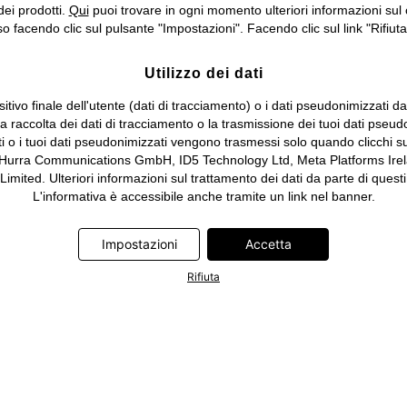
dei prodotti.
Qui
puoi trovare in ogni momento ulteriori informazioni sul 
 facendo clic sul pulsante "Impostazioni". Facendo clic sul link "Rifiuta"
Utilizzo dei dati
itivo finale dell'utente (dati di tracciamento) o i dati pseudonimizzati d
 la raccolta dei dati di tracciamento o la trasmissione dei tuoi dati pseud
ti o i tuoi dati pseudonimizzati vengono trasmessi solo quando clicchi su
 Hurra Communications GmbH, ID5 Technology Ltd, Meta Platforms Irela
ed. Ulteriori informazioni sul trattamento dei dati da parte di questi 
L'informativa è accessibile anche tramite un link nel banner.
Impostazioni
Accetta
Rifiuta