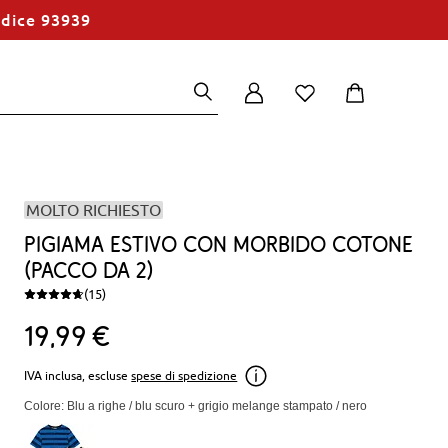
odice 93939
MOLTO RICHIESTO
Pigiama estivo con morbido cotone
(pacco da 2)
(15)
19
99
€
IVA inclusa, escluse
spese di spedizione
Colore: Blu a righe / blu scuro + grigio melange stampato / nero