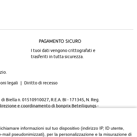
Pagamento sicuro
I tuoi dati vengono crittografati e
trasferiti in tutta sicurezza.
zio.
oni legali
Diritto di recesso
di Biella n. 01510910027, R.E.A. BI - 171345, N. Reg.
direzione e coordinamento di bonprix Beteiligungs -
chiamare informazioni sul tuo dispositivo (indirizzo IP, ID utente,
zzi e-mail pseudonimizzati), per la personalizzazione e la misurazione di