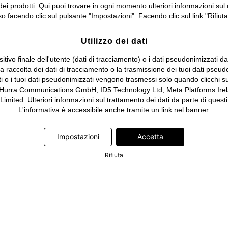
dei prodotti.
Qui
puoi trovare in ogni momento ulteriori informazioni sul 
 facendo clic sul pulsante "Impostazioni". Facendo clic sul link "Rifiuta"
Utilizzo dei dati
itivo finale dell'utente (dati di tracciamento) o i dati pseudonimizzati d
 la raccolta dei dati di tracciamento o la trasmissione dei tuoi dati pseud
ti o i tuoi dati pseudonimizzati vengono trasmessi solo quando clicchi su
 Hurra Communications GmbH, ID5 Technology Ltd, Meta Platforms Irela
ed. Ulteriori informazioni sul trattamento dei dati da parte di questi 
L'informativa è accessibile anche tramite un link nel banner.
Impostazioni
Accetta
Rifiuta