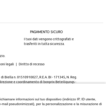
Pagamento sicuro
I tuoi dati vengono crittografati e
trasferiti in tutta sicurezza.
zio.
oni legali
Diritto di recesso
di Biella n. 01510910027, R.E.A. BI - 171345, N. Reg.
direzione e coordinamento di bonprix Beteiligungs -
chiamare informazioni sul tuo dispositivo (indirizzo IP, ID utente,
zzi e-mail pseudonimizzati), per la personalizzazione e la misurazione di