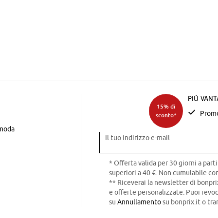
Più van
15% di
Promo
sconto*
 moda
Il tuo indirizzo e-mail
* Offerta valida per 30 giorni a parti
superiori a 40 €. Non cumulabile con
** Riceverai la newsletter di bonpri
e offerte personalizzate. Puoi rev
su
Annullamento
su bonprix.it o tra