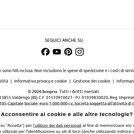
Seguici anche su
zi sono IVA inclusa. Non includono
le spese di spedizione e i costi di servi
ilità
Informativa privacy e cookie
Gestione dei cookie
Informazi
©
2026 bonprix.
Tutti i diritti riservati.
 - 13855 Valdengo (BI) C.F. 01510910027 - P.I. 01939830020, Reg. Imprese 
Capitale Sociale: euro 1.000.000 i.v, Società soggetta all'attività di 
Verwaltungsgesellschaft mbH.
Acconsentire ai cookie e alle altre tecnologie?
Cambia Paese…
 su "Accetta") per
l'utilizzo dei dati personali
al fine di memorizzare e/o ri
o utilizzati per l'identificazione su siti di terzi (anche utilizzando indiri