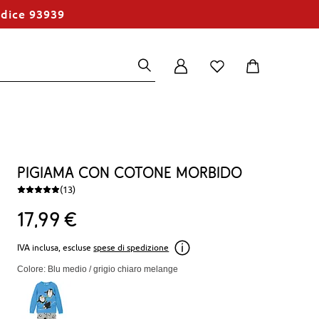
odice 93939
Pigiama con cotone morbido
(13)
17
99
€
IVA inclusa, escluse
spese di spedizione
Colore: Blu medio / grigio chiaro melange