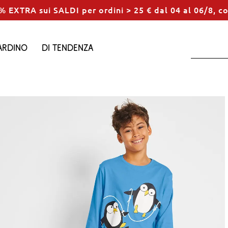
% EXTRA sui SALDI per ordini > 25 € dal 04 al 06/8, c
ardino
Di tendenza