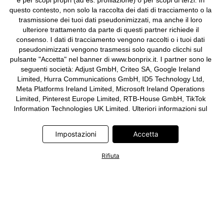
e per scopi propri (ad es. profilazione) o per scopi di terzi. In
questo contesto, non solo la raccolta dei dati di tracciamento o la
trasmissione dei tuoi dati pseudonimizzati, ma anche il loro
ulteriore trattamento da parte di questi partner richiede il
consenso. I dati di tracciamento vengono raccolti o i tuoi dati
pseudonimizzati vengono trasmessi solo quando clicchi sul
pulsante "Accetta" nel banner di www.bonprix.it. I partner sono le
seguenti società: Adjust GmbH, Criteo SA, Google Ireland
Limited, Hurra Communications GmbH, ID5 Technology Ltd,
Meta Platforms Ireland Limited, Microsoft Ireland Operations
Limited, Pinterest Europe Limited, RTB-House GmbH, TikTok
Information Technologies UK Limited. Ulteriori informazioni sul
trattamento dei dati da parte di questi partner sono disponibili
nella nostra
informativa privacy e cookie
. L'informativa è
Impostazioni
Accetta
accessibile anche tramite un link nel banner.
Rifiuta