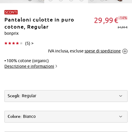
SCONTI
-14%
29
99
€
Pantaloni culotte in puro
cotone, Regular
34,99 €
bonprix
(
5
) >
Tocca per
IVA inclusa, escluse
spese di spedizione
ingrandire
100% cotone (organic)
Descrizione e informazioni
Scegli:
Regular
Colore:
Bianco