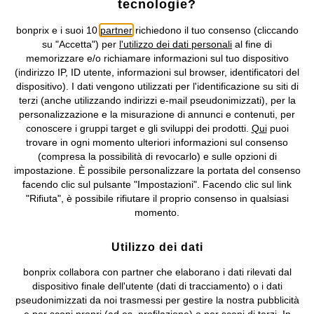
tecnologie?
I prezzi sono IVA inclusa. Non includono
le spese di spedizione e i
bonprix e i suoi 10
partner
richiedono il tuo consenso (cliccando
costi di servizio.
su "Accetta") per
l'utilizzo dei dati personali
al fine di
memorizzare e/o richiamare informazioni sul tuo dispositivo
Condizioni di vendita
Accessibilità
(indirizzo IP, ID utente, informazioni sul browser, identificatori del
dispositivo). I dati vengono utilizzati per l'identificazione su siti di
terzi (anche utilizzando indirizzi e-mail pseudonimizzati), per la
Informativa privacy e cookie
Gestione dei cookie
personalizzazione e la misurazione di annunci e contenuti, per
conoscere i gruppi target e gli sviluppi dei prodotti.
Qui
puoi
Informazioni legali
Diritto di recesso
trovare in ogni momento ulteriori informazioni sul consenso
(compresa la possibilità di revocarlo) e sulle opzioni di
©
2026 bonprix.
Tutti i diritti riservati.
impostazione. È possibile personalizzare la portata del consenso
bonprix S.r.l. con socio unico, sede legale: via Adua 33 - 13855
facendo clic sul pulsante "Impostazioni". Facendo clic sul link
Valdengo (BI) C.F. 01510910027 - P.I. 01939830020, Reg. Imprese di
"Rifiuta", è possibile rifiutare il proprio consenso in qualsiasi
Biella n. 01510910027, R.E.A. BI - 171345, N. Reg. Pile:
momento.
IT09060P00000858, N. Reg. AEE: IT08020000002105 Capitale
Sociale: euro 1.000.000 i.v, Società soggetta all'attività di direzione
Utilizzo dei dati
e coordinamento di bonprix Beteiligungs -Verwaltungsgesellschaft
mbH.
bonprix collabora con partner che elaborano i dati rilevati dal
dispositivo finale dell'utente (dati di tracciamento) o i dati
pseudonimizzati da noi trasmessi per gestire la nostra pubblicità