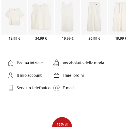
12,99 €
34,99 €
19,99 €
36,99 €
19,99 €
Pagina iniziale
Vocabolario della moda
Il mio account
I miei ordini
Servizio telefonico
E-mail
15% di