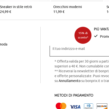
Sneaker in stile retrò
Orecchini moderni
24,99 €
11,99 €
1
Più van
15% di
Promo
sconto*
 moda
Il tuo indirizzo e-mail
* Offerta valida per 30 giorni a parti
superiori a 40 €. Non cumulabile con
** Riceverai la newsletter di bonpri
e offerte personalizzate. Puoi rev
su
Annullamento
su bonprix.it o tra
Metodi di pagamento