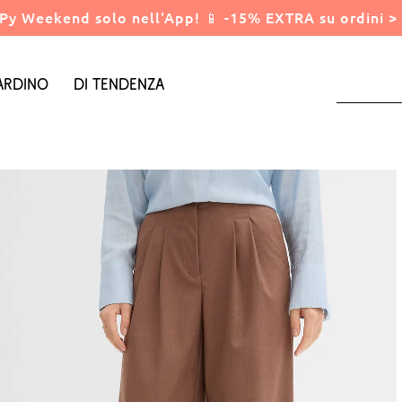
Py Weekend solo nell'App! 📱 -15% EXTRA su ordini > 
ardino
Di tendenza