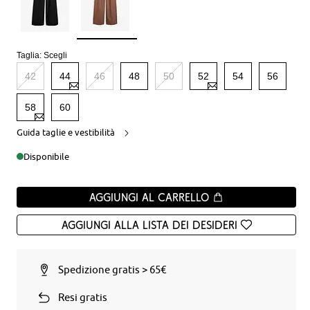
Taglia:
Scegli
42
44
46
48
50
52
54
56
58
60
Guida taglie e vestibilità
Disponibile
Aggiungi al carrello
Aggiungi alla Lista dei desideri
Spedizione gratis > 65€
Resi gratis