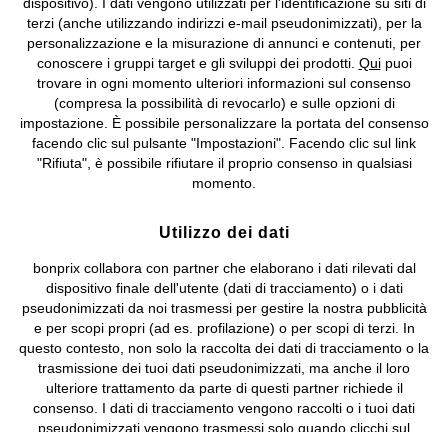
dispositivo). I dati vengono utilizzati per l'identificazione su siti di
bonprix S.r.l. con socio unico, sede legale: via Adua 33 - 13855
terzi (anche utilizzando indirizzi e-mail pseudonimizzati), per la
Valdengo (BI) C.F. 01510910027 - P.I. 01939830020, Reg. Imprese di
personalizzazione e la misurazione di annunci e contenuti, per
Biella n. 01510910027, R.E.A. BI - 171345, N. Reg. Pile:
conoscere i gruppi target e gli sviluppi dei prodotti.
Qui
puoi
IT09060P00000858, N. Reg. AEE: IT08020000002105 Capitale
trovare in ogni momento ulteriori informazioni sul consenso
Sociale: euro 1.000.000 i.v, Società soggetta all'attività di direzione
(compresa la possibilità di revocarlo) e sulle opzioni di
e coordinamento di bonprix Beteiligungs -Verwaltungsgesellschaft
impostazione. È possibile personalizzare la portata del consenso
mbH.
facendo clic sul pulsante "Impostazioni". Facendo clic sul link
"Rifiuta", è possibile rifiutare il proprio consenso in qualsiasi
momento.
Utilizzo dei dati
bonprix collabora con partner che elaborano i dati rilevati dal
dispositivo finale dell'utente (dati di tracciamento) o i dati
pseudonimizzati da noi trasmessi per gestire la nostra pubblicità
e per scopi propri (ad es. profilazione) o per scopi di terzi. In
questo contesto, non solo la raccolta dei dati di tracciamento o la
trasmissione dei tuoi dati pseudonimizzati, ma anche il loro
ulteriore trattamento da parte di questi partner richiede il
consenso. I dati di tracciamento vengono raccolti o i tuoi dati
pseudonimizzati vengono trasmessi solo quando clicchi sul