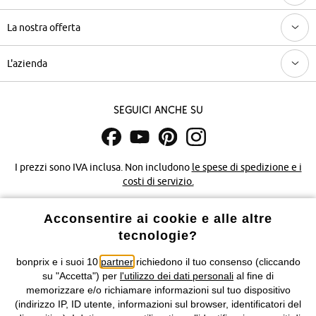
La nostra offerta
L'azienda
Seguici anche su
I prezzi sono IVA inclusa. Non includono
le spese di spedizione e i
costi di servizio.
Condizioni di vendita
Accessibilità
Acconsentire ai cookie e alle altre
tecnologie?
Informativa privacy e cookie
Gestione dei cookie
bonprix e i suoi 10
partner
richiedono il tuo consenso (cliccando
su "Accetta") per
l'utilizzo dei dati personali
al fine di
Informazioni legali
Diritto di recesso
memorizzare e/o richiamare informazioni sul tuo dispositivo
(indirizzo IP, ID utente, informazioni sul browser, identificatori del
©
2026 bonprix.
Tutti i diritti riservati.