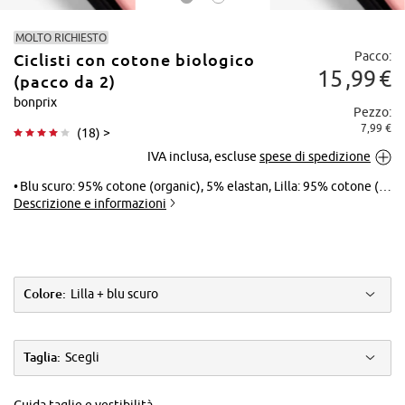
MOLTO RICHIESTO
Pacco:
Ciclisti con cotone biologico
15
99
€
(pacco da 2)
bonprix
Pezzo:
7,99 €
(
18
) >
Tocca per
IVA inclusa, escluse
spese di spedizione
ingrandire
Blu scuro: 95% cotone (organic), 5% elastan, Lilla: 95% cotone (organic), 5% elastan
Descrizione e informazioni
Colore:
Lilla + blu scuro
Taglia:
Scegli
Guida taglie e vestibilità