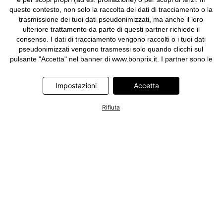
questo contesto, non solo la raccolta dei dati di tracciamento o la
trasmissione dei tuoi dati pseudonimizzati, ma anche il loro
ulteriore trattamento da parte di questi partner richiede il
consenso. I dati di tracciamento vengono raccolti o i tuoi dati
pseudonimizzati vengono trasmessi solo quando clicchi sul
pulsante "Accetta" nel banner di www.bonprix.it. I partner sono le
seguenti società: Adjust GmbH, Criteo SA, Google Ireland
Limited, Hurra Communications GmbH, ID5 Technology Ltd,
Impostazioni
Accetta
Meta Platforms Ireland Limited, Microsoft Ireland Operations
Limited, Pinterest Europe Limited, RTB-House GmbH, TikTok
Rifiuta
Information Technologies UK Limited. Ulteriori informazioni sul
trattamento dei dati da parte di questi partner sono disponibili
nella nostra
informativa privacy e cookie
. L'informativa è
accessibile anche tramite un link nel banner.