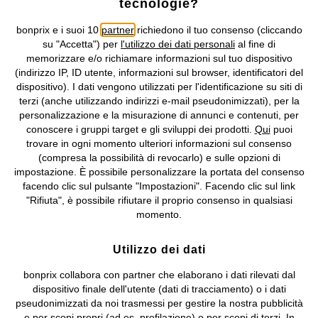
tecnologie?
Condizioni di vendita
Accessibilità
bonprix e i suoi 10
partner
richiedono il tuo consenso (cliccando
Informativa privacy e cookie
Gestione dei cookie
su "Accetta") per
l'utilizzo dei dati personali
al fine di
memorizzare e/o richiamare informazioni sul tuo dispositivo
Informazioni legali
Diritto di recesso
(indirizzo IP, ID utente, informazioni sul browser, identificatori del
dispositivo). I dati vengono utilizzati per l'identificazione su siti di
©
2026 bonprix.
Tutti i diritti riservati.
terzi (anche utilizzando indirizzi e-mail pseudonimizzati), per la
bonprix S.r.l. con socio unico, sede legale: via Adua 33 - 13855
personalizzazione e la misurazione di annunci e contenuti, per
Valdengo (BI) C.F. 01510910027 - P.I. 01939830020, Reg. Imprese di
conoscere i gruppi target e gli sviluppi dei prodotti.
Qui
puoi
Biella n. 01510910027, R.E.A. BI - 171345, N. Reg. Pile:
trovare in ogni momento ulteriori informazioni sul consenso
IT09060P00000858, N. Reg. AEE: IT08020000002105 Capitale
(compresa la possibilità di revocarlo) e sulle opzioni di
Sociale: euro 1.000.000 i.v, Società soggetta all'attività di direzione
impostazione. È possibile personalizzare la portata del consenso
e coordinamento di bonprix Beteiligungs -Verwaltungsgesellschaft
facendo clic sul pulsante "Impostazioni". Facendo clic sul link
mbH.
"Rifiuta", è possibile rifiutare il proprio consenso in qualsiasi
momento.
Utilizzo dei dati
bonprix collabora con partner che elaborano i dati rilevati dal
dispositivo finale dell'utente (dati di tracciamento) o i dati
pseudonimizzati da noi trasmessi per gestire la nostra pubblicità
e per scopi propri (ad es. profilazione) o per scopi di terzi. In