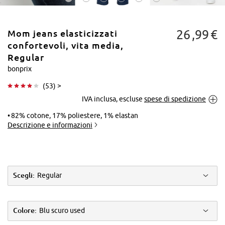
26
99
€
Mom jeans elasticizzati
confortevoli, vita media,
Regular
bonprix
Tocca per
(
53
) >
ingrandire
IVA inclusa, escluse
spese di spedizione
82% cotone, 17% poliestere, 1% elastan
Descrizione e informazioni
Scegli:
Regular
Colore:
Blu scuro used