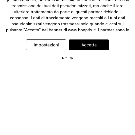
trasmissione dei tuoi dati pseudonimizzati, ma anche il loro
ulteriore trattamento da parte di questi partner richiede il
consenso. I dati di tracciamento vengono raccolti o i tuoi dati
pseudonimizzati vengono trasmessi solo quando clicchi sul
pulsante "Accetta" nel banner di www.bonprix.it. I partner sono le
seguenti società: Adjust GmbH, Criteo SA, Google Ireland
Limited, Hurra Communications GmbH, ID5 Technology Ltd,
Impostazioni
Accetta
Meta Platforms Ireland Limited, Microsoft Ireland Operations
Limited, Pinterest Europe Limited, RTB-House GmbH, TikTok
Rifiuta
Information Technologies UK Limited. Ulteriori informazioni sul
trattamento dei dati da parte di questi partner sono disponibili
nella nostra
informativa privacy e cookie
. L'informativa è
accessibile anche tramite un link nel banner.