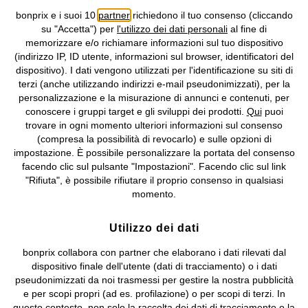
bonprix e i suoi 10
partner
richiedono il tuo consenso (cliccando
Informativa privacy e cookie
Gestione dei cookie
su "Accetta") per
l'utilizzo dei dati personali
al fine di
memorizzare e/o richiamare informazioni sul tuo dispositivo
Informazioni legali
Diritto di recesso
(indirizzo IP, ID utente, informazioni sul browser, identificatori del
dispositivo). I dati vengono utilizzati per l'identificazione su siti di
©
2026 bonprix.
Tutti i diritti riservati.
terzi (anche utilizzando indirizzi e-mail pseudonimizzati), per la
bonprix S.r.l. con socio unico, sede legale: via Adua 33 - 13855
personalizzazione e la misurazione di annunci e contenuti, per
Valdengo (BI) C.F. 01510910027 - P.I. 01939830020, Reg. Imprese di
conoscere i gruppi target e gli sviluppi dei prodotti.
Qui
puoi
Biella n. 01510910027, R.E.A. BI - 171345, N. Reg. Pile:
trovare in ogni momento ulteriori informazioni sul consenso
IT09060P00000858, N. Reg. AEE: IT08020000002105 Capitale
(compresa la possibilità di revocarlo) e sulle opzioni di
Sociale: euro 1.000.000 i.v, Società soggetta all'attività di direzione
impostazione. È possibile personalizzare la portata del consenso
e coordinamento di bonprix Beteiligungs -Verwaltungsgesellschaft
facendo clic sul pulsante "Impostazioni". Facendo clic sul link
mbH.
"Rifiuta", è possibile rifiutare il proprio consenso in qualsiasi
momento.
Utilizzo dei dati
bonprix collabora con partner che elaborano i dati rilevati dal
dispositivo finale dell'utente (dati di tracciamento) o i dati
pseudonimizzati da noi trasmessi per gestire la nostra pubblicità
e per scopi propri (ad es. profilazione) o per scopi di terzi. In
questo contesto, non solo la raccolta dei dati di tracciamento o la