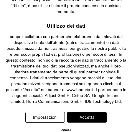
Sociale: euro 1.000.000 i.v, Società soggetta all'attività di direzione
"Rifiuta", è possibile rifiutare il proprio consenso in qualsiasi
e coordinamento di bonprix Beteiligungs -Verwaltungsgesellschaft
momento.
mbH.
Utilizzo dei dati
bonprix collabora con partner che elaborano i dati rilevati dal
dispositivo finale dell'utente (dati di tracciamento) o i dati
pseudonimizzati da noi trasmessi per gestire la nostra pubblicità
e per scopi propri (ad es. profilazione) o per scopi di terzi. In
questo contesto, non solo la raccolta dei dati di tracciamento o la
trasmissione dei tuoi dati pseudonimizzati, ma anche il loro
ulteriore trattamento da parte di questi partner richiede il
consenso. I dati di tracciamento vengono raccolti o i tuoi dati
pseudonimizzati vengono trasmessi solo quando clicchi sul
pulsante "Accetta" nel banner di www.bonprix.it. I partner sono le
seguenti società: Adjust GmbH, Criteo SA, Google Ireland
Limited, Hurra Communications GmbH, ID5 Technology Ltd,
Meta Platforms Ireland Limited, Microsoft Ireland Operations
Limited, Pinterest Europe Limited, RTB-House GmbH, TikTok
Impostazioni
Accetta
Information Technologies UK Limited. Ulteriori informazioni sul
trattamento dei dati da parte di questi partner sono disponibili
Rifiuta
nella nostra
informativa privacy e cookie
. L'informativa è