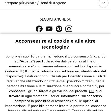
Categorie più visitate / Trend di stagione
Seguici anche su
I prezzi sono IVA inclusa. Non includono
le spese di spedizione e i
Acconsentire ai cookie e alle altre
costi di servizio.
tecnologie?
bonprix e i suoi 10
partner
richiedono il tuo consenso (cliccando
Condizioni di vendita
Accessibilità
su "Accetta") per
l'utilizzo dei dati personali
al fine di
memorizzare e/o richiamare informazioni sul tuo dispositivo
Informativa privacy e cookie
Gestione dei cookie
(indirizzo IP, ID utente, informazioni sul browser, identificatori del
dispositivo). I dati vengono utilizzati per l'identificazione su siti di
Informazioni legali
Diritto di recesso
terzi (anche utilizzando indirizzi e-mail pseudonimizzati), per la
personalizzazione e la misurazione di annunci e contenuti, per
©
2026 bonprix.
Tutti i diritti riservati.
conoscere i gruppi target e gli sviluppi dei prodotti.
Qui
puoi
bonprix S.r.l. con socio unico, sede legale: via Adua 33 - 13855
trovare in ogni momento ulteriori informazioni sul consenso
Valdengo (BI) C.F. 01510910027 - P.I. 01939830020, Reg. Imprese di
(compresa la possibilità di revocarlo) e sulle opzioni di
Biella n. 01510910027, R.E.A. BI - 171345, N. Reg. Pile:
impostazione. È possibile personalizzare la portata del consenso
IT09060P00000858, N. Reg. AEE: IT08020000002105 Capitale
facendo clic sul pulsante "Impostazioni". Facendo clic sul link