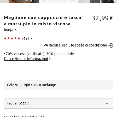
32
99
€
Maglione con cappuccio e tasca
a marsupio in misto viscosa
bonprix
(
17
) >
Tocca per
IVA inclusa, escluse
spese di spedizione
ingrandire
70% viscosa (verificata), 30% poliammide
Descrizione e informazioni
Colore:
grigio chiaro melange
Taglia:
Scegli
Guida taglie e vestibilità