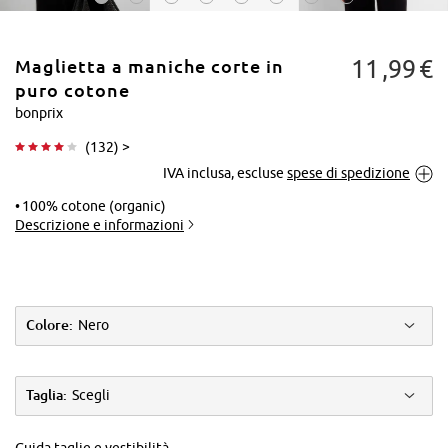
11
99
€
Maglietta a maniche corte in
puro cotone
bonprix
(
132
) >
Tocca per
IVA inclusa, escluse
spese di spedizione
ingrandire
100% cotone (organic)
Descrizione e informazioni
Colore:
Nero
Taglia:
Scegli
Guida taglie e vestibilità