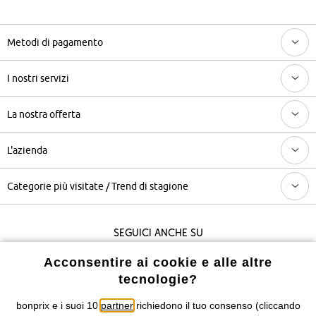
Metodi di pagamento
I nostri servizi
La nostra offerta
L'azienda
Categorie più visitate / Trend di stagione
Seguici anche su
Acconsentire ai cookie e alle altre
tecnologie?
I prezzi sono IVA inclusa. Non includono
le spese di spedizione e i
costi di servizio.
bonprix e i suoi 10
partner
richiedono il tuo consenso (cliccando