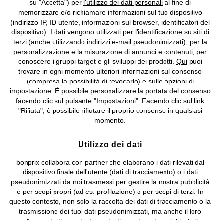
su "Accetta") per
l'utilizzo dei dati personali
al fine di
memorizzare e/o richiamare informazioni sul tuo dispositivo
Condizioni di vendita
Accessibilità
(indirizzo IP, ID utente, informazioni sul browser, identificatori del
dispositivo). I dati vengono utilizzati per l'identificazione su siti di
Informativa privacy e cookie
Gestione dei cookie
terzi (anche utilizzando indirizzi e-mail pseudonimizzati), per la
personalizzazione e la misurazione di annunci e contenuti, per
Informazioni legali
Diritto di recesso
conoscere i gruppi target e gli sviluppi dei prodotti.
Qui
puoi
trovare in ogni momento ulteriori informazioni sul consenso
©
2026 bonprix.
Tutti i diritti riservati.
(compresa la possibilità di revocarlo) e sulle opzioni di
bonprix S.r.l. con socio unico, sede legale: via Adua 33 - 13855
impostazione. È possibile personalizzare la portata del consenso
Valdengo (BI) C.F. 01510910027 - P.I. 01939830020, Reg. Imprese di
facendo clic sul pulsante "Impostazioni". Facendo clic sul link
Biella n. 01510910027, R.E.A. BI - 171345, N. Reg. Pile:
"Rifiuta", è possibile rifiutare il proprio consenso in qualsiasi
IT09060P00000858, N. Reg. AEE: IT08020000002105 Capitale
momento.
Sociale: euro 1.000.000 i.v, Società soggetta all'attività di direzione
e coordinamento di bonprix Beteiligungs -Verwaltungsgesellschaft
Utilizzo dei dati
mbH.
bonprix collabora con partner che elaborano i dati rilevati dal
dispositivo finale dell'utente (dati di tracciamento) o i dati
pseudonimizzati da noi trasmessi per gestire la nostra pubblicità
e per scopi propri (ad es. profilazione) o per scopi di terzi. In
questo contesto, non solo la raccolta dei dati di tracciamento o la
trasmissione dei tuoi dati pseudonimizzati, ma anche il loro