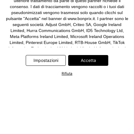
ulteriore trattamento da parte di questi partner richiede il
consenso. I dati di tracciamento vengono raccolti o i tuoi dati
pseudonimizzati vengono trasmessi solo quando clicchi sul
pulsante "Accetta" nel banner di www.bonprix.it. I partner sono le
seguenti società: Adjust GmbH, Criteo SA, Google Ireland
Limited, Hurra Communications GmbH, ID5 Technology Ltd,
Meta Platforms Ireland Limited, Microsoft Ireland Operations
Limited, Pinterest Europe Limited, RTB-House GmbH, TikTok
Information Technologies UK Limited. Ulteriori informazioni sul
trattamento dei dati da parte di questi partner sono disponibili
Impostazioni
Accetta
nella nostra
informativa privacy e cookie
. L'informativa è
accessibile anche tramite un link nel banner.
Rifiuta