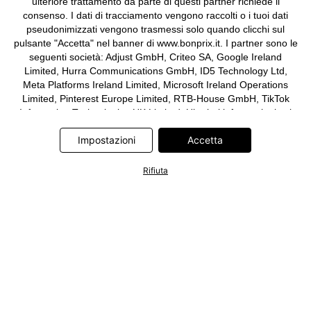
ulteriore trattamento da parte di questi partner richiede il
consenso. I dati di tracciamento vengono raccolti o i tuoi dati
pseudonimizzati vengono trasmessi solo quando clicchi sul
pulsante "Accetta" nel banner di www.bonprix.it. I partner sono le
seguenti società: Adjust GmbH, Criteo SA, Google Ireland
Limited, Hurra Communications GmbH, ID5 Technology Ltd,
Meta Platforms Ireland Limited, Microsoft Ireland Operations
Limited, Pinterest Europe Limited, RTB-House GmbH, TikTok
Information Technologies UK Limited. Ulteriori informazioni sul
trattamento dei dati da parte di questi partner sono disponibili
Impostazioni
Accetta
nella nostra
informativa privacy e cookie
. L'informativa è
accessibile anche tramite un link nel banner.
Rifiuta