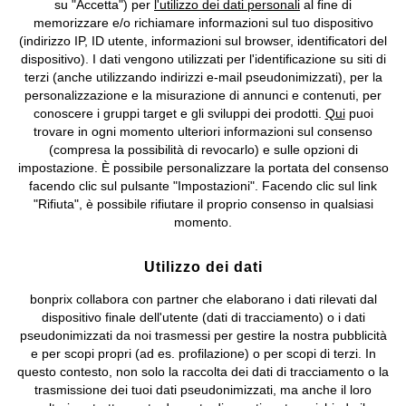
su "Accetta") per
l'utilizzo dei dati personali
al fine di
memorizzare e/o richiamare informazioni sul tuo dispositivo
Condizioni di vendita
Accessibilità
(indirizzo IP, ID utente, informazioni sul browser, identificatori del
dispositivo). I dati vengono utilizzati per l'identificazione su siti di
Informativa privacy e cookie
Gestione dei cookie
terzi (anche utilizzando indirizzi e-mail pseudonimizzati), per la
personalizzazione e la misurazione di annunci e contenuti, per
Informazioni legali
Diritto di recesso
conoscere i gruppi target e gli sviluppi dei prodotti.
Qui
puoi
trovare in ogni momento ulteriori informazioni sul consenso
©
2026 bonprix.
Tutti i diritti riservati.
(compresa la possibilità di revocarlo) e sulle opzioni di
bonprix S.r.l. con socio unico, sede legale: via Adua 33 - 13855
impostazione. È possibile personalizzare la portata del consenso
Valdengo (BI) C.F. 01510910027 - P.I. 01939830020, Reg. Imprese di
facendo clic sul pulsante "Impostazioni". Facendo clic sul link
Biella n. 01510910027, R.E.A. BI - 171345, N. Reg. Pile:
"Rifiuta", è possibile rifiutare il proprio consenso in qualsiasi
IT09060P00000858, N. Reg. AEE: IT08020000002105 Capitale
momento.
Sociale: euro 1.000.000 i.v, Società soggetta all'attività di direzione
e coordinamento di bonprix Beteiligungs -Verwaltungsgesellschaft
Utilizzo dei dati
mbH.
bonprix collabora con partner che elaborano i dati rilevati dal
dispositivo finale dell'utente (dati di tracciamento) o i dati
pseudonimizzati da noi trasmessi per gestire la nostra pubblicità
e per scopi propri (ad es. profilazione) o per scopi di terzi. In
questo contesto, non solo la raccolta dei dati di tracciamento o la
trasmissione dei tuoi dati pseudonimizzati, ma anche il loro