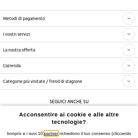
Metodi di pagamento
I nostri servizi
La nostra offerta
L'azienda
Categorie più visitate / Trend di stagione
Seguici anche su
Acconsentire ai cookie e alle altre
tecnologie?
I prezzi sono IVA inclusa. Non includono
le spese di spedizione e i
costi di servizio.
bonprix e i suoi 10
partner
richiedono il tuo consenso (cliccando