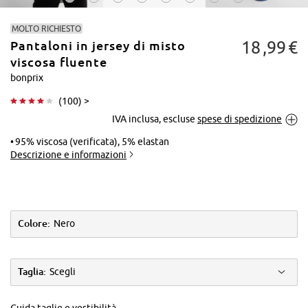
MOLTO RICHIESTO
18
99
€
Pantaloni in jersey di misto
viscosa fluente
bonprix
(
100
) >
Tocca per
IVA inclusa, escluse
spese di spedizione
ingrandire
95% viscosa (verificata), 5% elastan
Descrizione e informazioni
Colore:
Nero
Taglia:
Scegli
Guida taglie e vestibilità