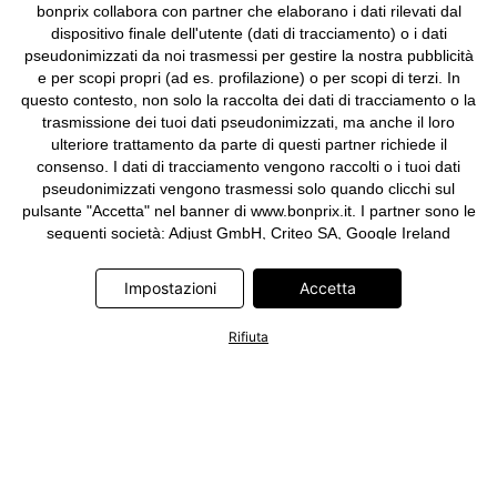
bonprix collabora con partner che elaborano i dati rilevati dal
dispositivo finale dell'utente (dati di tracciamento) o i dati
pseudonimizzati da noi trasmessi per gestire la nostra pubblicità
e per scopi propri (ad es. profilazione) o per scopi di terzi. In
questo contesto, non solo la raccolta dei dati di tracciamento o la
trasmissione dei tuoi dati pseudonimizzati, ma anche il loro
ulteriore trattamento da parte di questi partner richiede il
consenso. I dati di tracciamento vengono raccolti o i tuoi dati
pseudonimizzati vengono trasmessi solo quando clicchi sul
pulsante "Accetta" nel banner di www.bonprix.it. I partner sono le
seguenti società: Adjust GmbH, Criteo SA, Google Ireland
Limited, Hurra Communications GmbH, ID5 Technology Ltd,
Meta Platforms Ireland Limited, Microsoft Ireland Operations
Impostazioni
Accetta
Limited, Pinterest Europe Limited, RTB-House GmbH, TikTok
Information Technologies UK Limited. Ulteriori informazioni sul
Rifiuta
trattamento dei dati da parte di questi partner sono disponibili
nella nostra
informativa privacy e cookie
. L'informativa è
accessibile anche tramite un link nel banner.