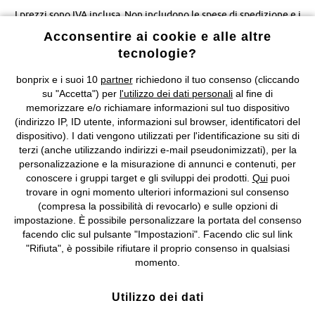
I prezzi sono IVA inclusa. Non includono
le spese di spedizione e i
costi di servizio.
Acconsentire ai cookie e alle altre
tecnologie?
Condizioni di vendita
Accessibilità
bonprix e i suoi 10
partner
richiedono il tuo consenso (cliccando
su "Accetta") per
l'utilizzo dei dati personali
al fine di
Informativa privacy e cookie
Gestione dei cookie
memorizzare e/o richiamare informazioni sul tuo dispositivo
(indirizzo IP, ID utente, informazioni sul browser, identificatori del
Informazioni legali
Diritto di recesso
dispositivo). I dati vengono utilizzati per l'identificazione su siti di
terzi (anche utilizzando indirizzi e-mail pseudonimizzati), per la
©
2026 bonprix.
Tutti i diritti riservati.
personalizzazione e la misurazione di annunci e contenuti, per
bonprix S.r.l. con socio unico, sede legale: via Adua 33 - 13855
conoscere i gruppi target e gli sviluppi dei prodotti.
Qui
puoi
Valdengo (BI) C.F. 01510910027 - P.I. 01939830020, Reg. Imprese di
trovare in ogni momento ulteriori informazioni sul consenso
Biella n. 01510910027, R.E.A. BI - 171345, N. Reg. Pile:
(compresa la possibilità di revocarlo) e sulle opzioni di
IT09060P00000858, N. Reg. AEE: IT08020000002105 Capitale
impostazione. È possibile personalizzare la portata del consenso
Sociale: euro 1.000.000 i.v, Società soggetta all'attività di direzione
facendo clic sul pulsante "Impostazioni". Facendo clic sul link
e coordinamento di bonprix Beteiligungs -Verwaltungsgesellschaft
"Rifiuta", è possibile rifiutare il proprio consenso in qualsiasi
mbH.
momento.
Utilizzo dei dati