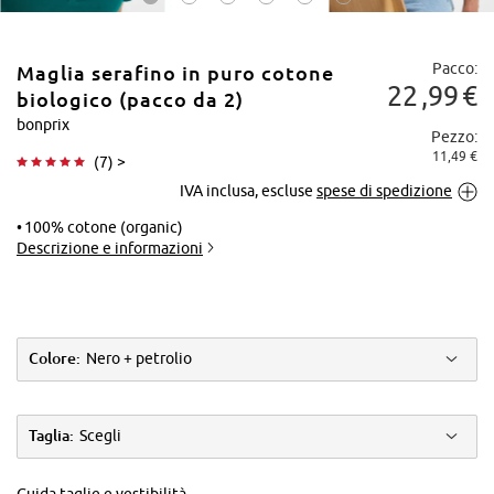
Pacco:
Maglia serafino in puro cotone
22
99
€
biologico (pacco da 2)
bonprix
Pezzo:
11,49 €
(
7
) >
Tocca per
IVA inclusa, escluse
spese di spedizione
ingrandire
100% cotone (organic)
Descrizione e informazioni
Colore:
Nero + petrolio
Taglia:
Scegli
Guida taglie e vestibilità