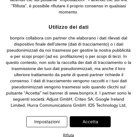
Sociale: euro 1.000.000 i.v, Società soggetta all'attività di direzione
"Rifiuta", è possibile rifiutare il proprio consenso in qualsiasi
e coordinamento di bonprix Beteiligungs -Verwaltungsgesellschaft
momento.
mbH.
Utilizzo dei dati
bonprix collabora con partner che elaborano i dati rilevati dal
dispositivo finale dell'utente (dati di tracciamento) o i dati
pseudonimizzati da noi trasmessi per gestire la nostra pubblicità
e per scopi propri (ad es. profilazione) o per scopi di terzi. In
questo contesto, non solo la raccolta dei dati di tracciamento o la
trasmissione dei tuoi dati pseudonimizzati, ma anche il loro
ulteriore trattamento da parte di questi partner richiede il
consenso. I dati di tracciamento vengono raccolti o i tuoi dati
pseudonimizzati vengono trasmessi solo quando clicchi sul
pulsante "Accetta" nel banner di www.bonprix.it. I partner sono le
seguenti società: Adjust GmbH, Criteo SA, Google Ireland
Limited, Hurra Communications GmbH, ID5 Technology Ltd,
Meta Platforms Ireland Limited, Microsoft Ireland Operations
Limited, Pinterest Europe Limited, RTB-House GmbH, TikTok
Impostazioni
Accetta
Information Technologies UK Limited. Ulteriori informazioni sul
trattamento dei dati da parte di questi partner sono disponibili
Rifiuta
nella nostra
informativa privacy e cookie
. L'informativa è