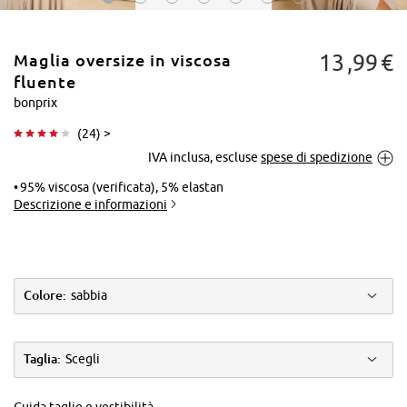
13
99
€
Maglia oversize in viscosa
fluente
bonprix
(
24
) >
Tocca per
IVA inclusa, escluse
spese di spedizione
ingrandire
95% viscosa (verificata), 5% elastan
Descrizione e informazioni
Colore:
sabbia
Taglia:
Scegli
Guida taglie e vestibilità