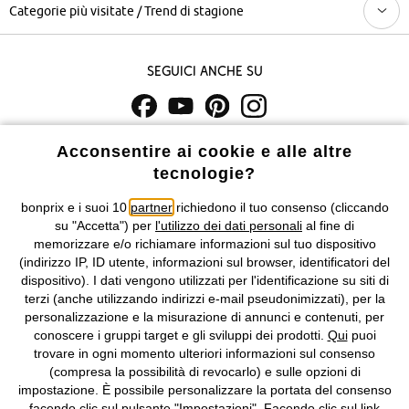
Categorie più visitate / Trend di stagione
Seguici anche su
I prezzi sono IVA inclusa. Non includono
le spese di spedizione e i
Acconsentire ai cookie e alle altre
costi di servizio.
tecnologie?
bonprix e i suoi 10
partner
richiedono il tuo consenso (cliccando
Condizioni di vendita
Accessibilità
su "Accetta") per
l'utilizzo dei dati personali
al fine di
memorizzare e/o richiamare informazioni sul tuo dispositivo
Informativa privacy e cookie
Gestione dei cookie
(indirizzo IP, ID utente, informazioni sul browser, identificatori del
dispositivo). I dati vengono utilizzati per l'identificazione su siti di
Informazioni legali
Diritto di recesso
terzi (anche utilizzando indirizzi e-mail pseudonimizzati), per la
personalizzazione e la misurazione di annunci e contenuti, per
©
2026 bonprix.
Tutti i diritti riservati.
conoscere i gruppi target e gli sviluppi dei prodotti.
Qui
puoi
bonprix S.r.l. con socio unico, sede legale: via Adua 33 - 13855
trovare in ogni momento ulteriori informazioni sul consenso
Valdengo (BI) C.F. 01510910027 - P.I. 01939830020, Reg. Imprese di
(compresa la possibilità di revocarlo) e sulle opzioni di
Biella n. 01510910027, R.E.A. BI - 171345, N. Reg. Pile:
impostazione. È possibile personalizzare la portata del consenso
IT09060P00000858, N. Reg. AEE: IT08020000002105 Capitale
facendo clic sul pulsante "Impostazioni". Facendo clic sul link