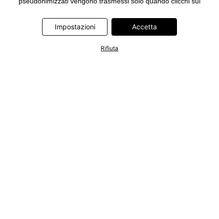
pseudonimizzati vengono trasmessi solo quando clicchi sul
pulsante "Accetta" nel banner di www.bonprix.it. I partner sono le
seguenti società: Adjust GmbH, Criteo SA, Google Ireland
Impostazioni
Accetta
Limited, Hurra Communications GmbH, ID5 Technology Ltd,
Meta Platforms Ireland Limited, Microsoft Ireland Operations
Rifiuta
Limited, Pinterest Europe Limited, RTB-House GmbH, TikTok
Information Technologies UK Limited. Ulteriori informazioni sul
trattamento dei dati da parte di questi partner sono disponibili
nella nostra
informativa privacy e cookie
. L'informativa è
accessibile anche tramite un link nel banner.