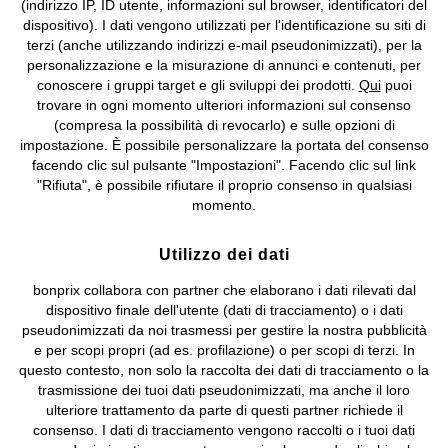
(indirizzo IP, ID utente, informazioni sul browser, identificatori del
©
2026 bonprix.
Tutti i diritti riservati.
dispositivo). I dati vengono utilizzati per l'identificazione su siti di
bonprix S.r.l. con socio unico, sede legale: via Adua 33 - 13855
terzi (anche utilizzando indirizzi e-mail pseudonimizzati), per la
Valdengo (BI) C.F. 01510910027 - P.I. 01939830020, Reg. Imprese di
personalizzazione e la misurazione di annunci e contenuti, per
Biella n. 01510910027, R.E.A. BI - 171345, N. Reg. Pile:
conoscere i gruppi target e gli sviluppi dei prodotti.
Qui
puoi
IT09060P00000858, N. Reg. AEE: IT08020000002105 Capitale
trovare in ogni momento ulteriori informazioni sul consenso
Sociale: euro 1.000.000 i.v, Società soggetta all'attività di direzione
(compresa la possibilità di revocarlo) e sulle opzioni di
e coordinamento di bonprix Beteiligungs -Verwaltungsgesellschaft
impostazione. È possibile personalizzare la portata del consenso
mbH.
facendo clic sul pulsante "Impostazioni". Facendo clic sul link
"Rifiuta", è possibile rifiutare il proprio consenso in qualsiasi
momento.
Utilizzo dei dati
bonprix collabora con partner che elaborano i dati rilevati dal
dispositivo finale dell'utente (dati di tracciamento) o i dati
pseudonimizzati da noi trasmessi per gestire la nostra pubblicità
e per scopi propri (ad es. profilazione) o per scopi di terzi. In
questo contesto, non solo la raccolta dei dati di tracciamento o la
trasmissione dei tuoi dati pseudonimizzati, ma anche il loro
ulteriore trattamento da parte di questi partner richiede il
consenso. I dati di tracciamento vengono raccolti o i tuoi dati