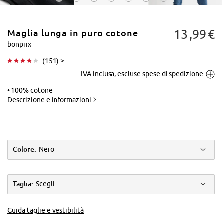
13
99
€
Maglia lunga in puro cotone
bonprix
(
151
) >
IVA inclusa, escluse
spese di spedizione
Tocca per
ingrandire
100% cotone
Descrizione e informazioni
Colore:
Nero
Taglia:
Scegli
Guida taglie e vestibilità