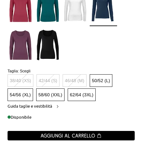
Taglia:
Scegli
38/40 (XS)
42/44 (S)
46/48 (M)
50/52 (L)
54/56 (XL)
58/60 (XXL)
62/64 (3XL)
Guida taglie e vestibilità
Disponibile
Aggiungi al carrello