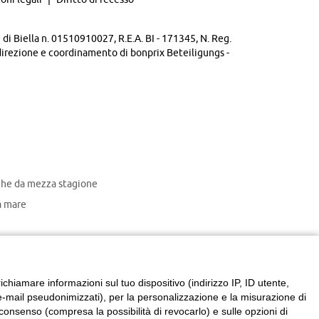
di Biella n. 01510910027, R.E.A. BI - 171345, N. Reg.
direzione e coordinamento di bonprix Beteiligungs -
che da mezza stagione
 mare
chiamare informazioni sul tuo dispositivo (indirizzo IP, ID utente,
zzi e-mail pseudonimizzati), per la personalizzazione e la misurazione di
consenso (compresa la possibilità di revocarlo) e sulle opzioni di