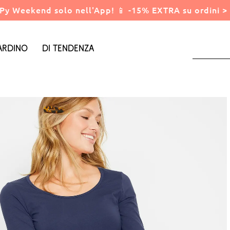
Py Weekend solo nell'App! 📱 -15% EXTRA su ordini > 
ardino
Di tendenza