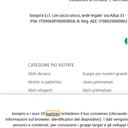
bonprix S.r.l. con socio unico, sede legale: via Adua 33
Pile: IT09060P00000858, N. Reg. AEE: IT08020000002105 
Categorie più visitate
Abiti da sera
Scarpe per numeri grandi
Vestiti in pailettes
Jeans prémaman
Abiti eleganti
Abiti prémaman
Maglioni natalizi
Giacche prémaman
Abiti chemisier
Giacche portabebè
bonprix e i suoi 10
partner
richiedono il tuo consenso (cliccando
informazioni sul browser, identificatori del dispositivo). I dati vengon
annunci e contenuti, per conoscere i gruppi target e gli sviluppi 