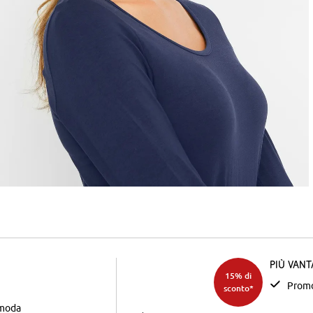
Più van
15% di
Promo
sconto*
 moda