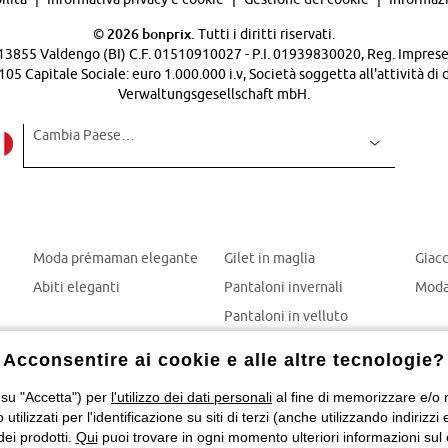
©
2026 bonprix.
Tutti i diritti riservati.
 - 13855 Valdengo (BI) C.F. 01510910027 - P.I. 01939830020, Reg. Imprese 
Capitale Sociale: euro 1.000.000 i.v, Società soggetta all'attività di 
Verwaltungsgesellschaft mbH.
Cambia Paese…
Moda prémaman elegante
Gilet in maglia
Giac
Abiti eleganti
Pantaloni invernali
Moda
Pantaloni in velluto
Mom jeans
Acconsentire ai cookie e alle altre tecnologie?
Giubbotti invernali
 su "Accetta") per
l'utilizzo dei dati personali
al fine di memorizzare e/o ri
o utilizzati per l'identificazione su siti di terzi (anche utilizzando indiri
dei prodotti.
Qui
puoi trovare in ogni momento ulteriori informazioni sul 