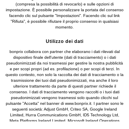
(compresa la possibilità di revocarlo) e sulle opzioni di
Valdengo (BI) C.F. 01510910027 - P.I. 01939830020, Reg. Imprese di
impostazione. È possibile personalizzare la portata del consenso
Biella n. 01510910027, R.E.A. BI - 171345, N. Reg. Pile:
facendo clic sul pulsante "Impostazioni". Facendo clic sul link
IT09060P00000858, N. Reg. AEE: IT08020000002105 Capitale
"Rifiuta", è possibile rifiutare il proprio consenso in qualsiasi
Sociale: euro 1.000.000 i.v, Società soggetta all'attività di direzione
momento.
e coordinamento di bonprix Beteiligungs -Verwaltungsgesellschaft
mbH.
Utilizzo dei dati
bonprix collabora con partner che elaborano i dati rilevati dal
dispositivo finale dell'utente (dati di tracciamento) o i dati
pseudonimizzati da noi trasmessi per gestire la nostra pubblicità
e per scopi propri (ad es. profilazione) o per scopi di terzi. In
questo contesto, non solo la raccolta dei dati di tracciamento o la
trasmissione dei tuoi dati pseudonimizzati, ma anche il loro
ulteriore trattamento da parte di questi partner richiede il
consenso. I dati di tracciamento vengono raccolti o i tuoi dati
pseudonimizzati vengono trasmessi solo quando clicchi sul
pulsante "Accetta" nel banner di www.bonprix.it. I partner sono le
seguenti società: Adjust GmbH, Criteo SA, Google Ireland
Limited, Hurra Communications GmbH, ID5 Technology Ltd,
Meta Platforms Ireland Limited, Microsoft Ireland Operations
Limited, Pinterest Europe Limited, RTB-House GmbH, TikTok