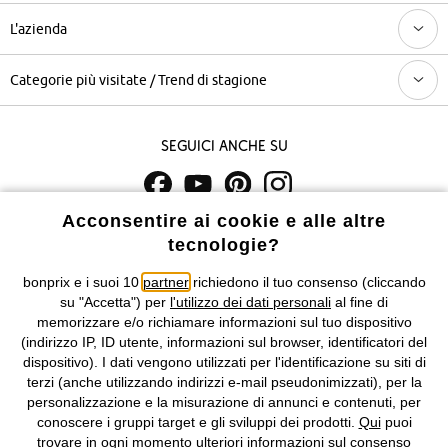
L'azienda
Categorie più visitate / Trend di stagione
Seguici anche su
Acconsentire ai cookie e alle altre
I prezzi sono IVA inclusa. Non includono
le spese di spedizione e i
tecnologie?
costi di servizio.
bonprix e i suoi 10
partner
richiedono il tuo consenso (cliccando
Condizioni di vendita
Accessibilità
su "Accetta") per
l'utilizzo dei dati personali
al fine di
memorizzare e/o richiamare informazioni sul tuo dispositivo
Informativa privacy e cookie
Gestione dei cookie
(indirizzo IP, ID utente, informazioni sul browser, identificatori del
dispositivo). I dati vengono utilizzati per l'identificazione su siti di
terzi (anche utilizzando indirizzi e-mail pseudonimizzati), per la
Informazioni legali
Diritto di recesso
personalizzazione e la misurazione di annunci e contenuti, per
conoscere i gruppi target e gli sviluppi dei prodotti.
Qui
puoi
©
2026 bonprix.
Tutti i diritti riservati.
trovare in ogni momento ulteriori informazioni sul consenso
bonprix S.r.l. con socio unico, sede legale: via Adua 33 - 13855