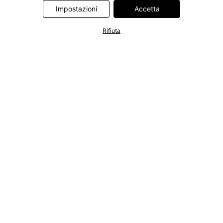
Information Technologies UK Limited. Ulteriori informazioni sul
Impostazioni
Accetta
trattamento dei dati da parte di questi partner sono disponibili
nella nostra
informativa privacy e cookie
. L'informativa è
Rifiuta
accessibile anche tramite un link nel banner.