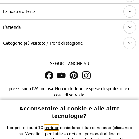
La nostra offerta
L'azienda
Categorie più visitate / Trend di stagione
Seguici anche su
I prezzi sono IVA inclusa. Non includono
le spese di spedizione e i
costi di servizio.
Acconsentire ai cookie e alle altre
Condizioni di vendita
Accessibilità
tecnologie?
Informativa privacy e cookie
Gestione dei cookie
bonprix e i suoi 10
partner
richiedono il tuo consenso (cliccando
su "Accetta") per
l'utilizzo dei dati personali
al fine di
Informazioni legali
Diritto di recesso