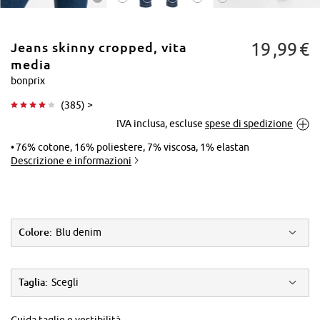
19
99
€
Jeans skinny cropped, vita
media
bonprix
(
385
) >
Tocca per
IVA inclusa, escluse
spese di spedizione
ingrandire
76% cotone, 16% poliestere, 7% viscosa, 1% elastan
Descrizione e informazioni
Colore:
Blu denim
Taglia:
Scegli
Guida taglie e vestibilità