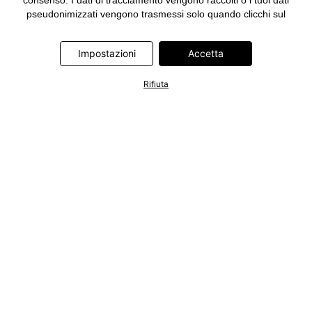
consenso. I dati di tracciamento vengono raccolti o i tuoi dati
pseudonimizzati vengono trasmessi solo quando clicchi sul
pulsante "Accetta" nel banner di www.bonprix.it. I partner sono le
seguenti società: Adjust GmbH, Criteo SA, Google Ireland
Impostazioni
Accetta
Limited, Hurra Communications GmbH, ID5 Technology Ltd,
Meta Platforms Ireland Limited, Microsoft Ireland Operations
Limited, Pinterest Europe Limited, RTB-House GmbH, TikTok
Rifiuta
Information Technologies UK Limited. Ulteriori informazioni sul
trattamento dei dati da parte di questi partner sono disponibili
nella nostra
informativa privacy e cookie
. L'informativa è
accessibile anche tramite un link nel banner.