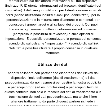
memorizzare e/o richiamare informazioni sul tuo dispositivo
(indirizzo IP, ID utente, informazioni sul browser, identificatori del
©
2026 bonprix.
Tutti i diritti riservati.
dispositivo). I dati vengono utilizzati per l'identificazione su siti di
bonprix S.r.l. con socio unico, sede legale: via Adua 33 - 13855
terzi (anche utilizzando indirizzi e-mail pseudonimizzati), per la
Valdengo (BI) C.F. 01510910027 - P.I. 01939830020, Reg. Imprese di
personalizzazione e la misurazione di annunci e contenuti, per
Biella n. 01510910027, R.E.A. BI - 171345, N. Reg. Pile:
conoscere i gruppi target e gli sviluppi dei prodotti.
Qui
puoi
IT09060P00000858, N. Reg. AEE: IT08020000002105 Capitale
trovare in ogni momento ulteriori informazioni sul consenso
Sociale: euro 1.000.000 i.v, Società soggetta all'attività di direzione
(compresa la possibilità di revocarlo) e sulle opzioni di
e coordinamento di bonprix Beteiligungs -Verwaltungsgesellschaft
impostazione. È possibile personalizzare la portata del consenso
mbH.
facendo clic sul pulsante "Impostazioni". Facendo clic sul link
"Rifiuta", è possibile rifiutare il proprio consenso in qualsiasi
momento.
Utilizzo dei dati
bonprix collabora con partner che elaborano i dati rilevati dal
dispositivo finale dell'utente (dati di tracciamento) o i dati
pseudonimizzati da noi trasmessi per gestire la nostra pubblicità
e per scopi propri (ad es. profilazione) o per scopi di terzi. In
questo contesto, non solo la raccolta dei dati di tracciamento o la
trasmissione dei tuoi dati pseudonimizzati, ma anche il loro
ulteriore trattamento da parte di questi partner richiede il