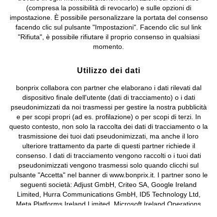
bonprix S.r.l. con socio unico, sede legale: via Adua 33 - 13855
(compresa la possibilità di revocarlo) e sulle opzioni di
Valdengo (BI) C.F. 01510910027 - P.I. 01939830020, Reg. Imprese di
impostazione. È possibile personalizzare la portata del consenso
Biella n. 01510910027, R.E.A. BI - 171345, N. Reg. Pile:
facendo clic sul pulsante "Impostazioni". Facendo clic sul link
IT09060P00000858, N. Reg. AEE: IT08020000002105 Capitale
"Rifiuta", è possibile rifiutare il proprio consenso in qualsiasi
Sociale: euro 1.000.000 i.v, Società soggetta all'attività di direzione
momento.
e coordinamento di bonprix Beteiligungs -Verwaltungsgesellschaft
mbH.
Utilizzo dei dati
bonprix collabora con partner che elaborano i dati rilevati dal
dispositivo finale dell'utente (dati di tracciamento) o i dati
pseudonimizzati da noi trasmessi per gestire la nostra pubblicità
e per scopi propri (ad es. profilazione) o per scopi di terzi. In
questo contesto, non solo la raccolta dei dati di tracciamento o la
trasmissione dei tuoi dati pseudonimizzati, ma anche il loro
ulteriore trattamento da parte di questi partner richiede il
consenso. I dati di tracciamento vengono raccolti o i tuoi dati
pseudonimizzati vengono trasmessi solo quando clicchi sul
pulsante "Accetta" nel banner di www.bonprix.it. I partner sono le
seguenti società: Adjust GmbH, Criteo SA, Google Ireland
Limited, Hurra Communications GmbH, ID5 Technology Ltd,
Meta Platforms Ireland Limited, Microsoft Ireland Operations
Limited, Pinterest Europe Limited, RTB-House GmbH, TikTok