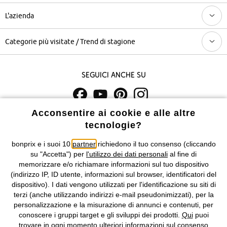
L'azienda
Categorie più visitate / Trend di stagione
Seguici anche su
Acconsentire ai cookie e alle altre
I prezzi sono IVA inclusa. Non includono
le spese di spedizione e i
tecnologie?
costi di servizio.
bonprix e i suoi 10
partner
richiedono il tuo consenso (cliccando
Condizioni di vendita
Accessibilità
su "Accetta") per
l'utilizzo dei dati personali
al fine di
memorizzare e/o richiamare informazioni sul tuo dispositivo
Informativa privacy e cookie
Gestione dei cookie
(indirizzo IP, ID utente, informazioni sul browser, identificatori del
dispositivo). I dati vengono utilizzati per l'identificazione su siti di
terzi (anche utilizzando indirizzi e-mail pseudonimizzati), per la
Informazioni legali
Diritto di recesso
personalizzazione e la misurazione di annunci e contenuti, per
conoscere i gruppi target e gli sviluppi dei prodotti.
Qui
puoi
©
2026 bonprix.
Tutti i diritti riservati.
trovare in ogni momento ulteriori informazioni sul consenso