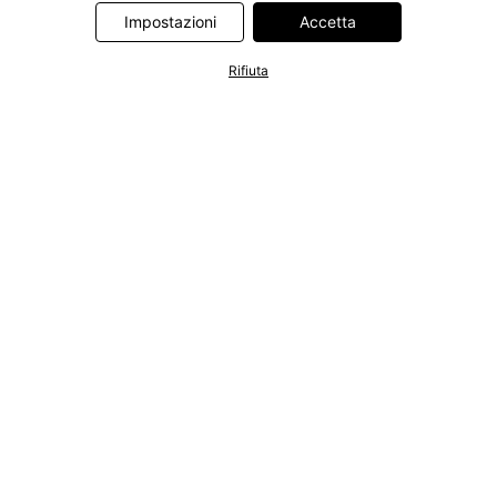
Information Technologies UK Limited. Ulteriori informazioni sul
Impostazioni
Accetta
trattamento dei dati da parte di questi partner sono disponibili
nella nostra
informativa privacy e cookie
. L'informativa è
Rifiuta
accessibile anche tramite un link nel banner.