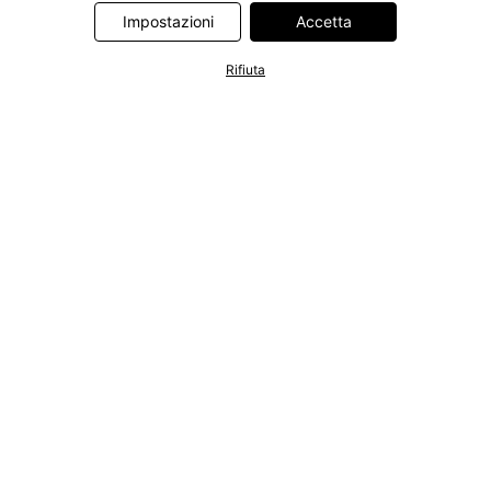
Information Technologies UK Limited. Ulteriori informazioni sul
Impostazioni
Accetta
trattamento dei dati da parte di questi partner sono disponibili
nella nostra
informativa privacy e cookie
. L'informativa è
Rifiuta
accessibile anche tramite un link nel banner.