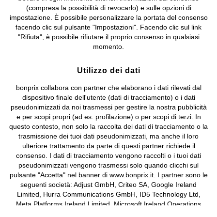
bonprix S.r.l. con socio unico, sede legale: via Adua 33 - 13855
(compresa la possibilità di revocarlo) e sulle opzioni di
Valdengo (BI) C.F. 01510910027 - P.I. 01939830020, Reg. Imprese di
impostazione. È possibile personalizzare la portata del consenso
Biella n. 01510910027, R.E.A. BI - 171345, N. Reg. Pile:
facendo clic sul pulsante "Impostazioni". Facendo clic sul link
IT09060P00000858, N. Reg. AEE: IT08020000002105 Capitale
"Rifiuta", è possibile rifiutare il proprio consenso in qualsiasi
Sociale: euro 1.000.000 i.v, Società soggetta all'attività di direzione
momento.
e coordinamento di bonprix Beteiligungs -Verwaltungsgesellschaft
mbH.
Utilizzo dei dati
bonprix collabora con partner che elaborano i dati rilevati dal
dispositivo finale dell'utente (dati di tracciamento) o i dati
pseudonimizzati da noi trasmessi per gestire la nostra pubblicità
e per scopi propri (ad es. profilazione) o per scopi di terzi. In
questo contesto, non solo la raccolta dei dati di tracciamento o la
trasmissione dei tuoi dati pseudonimizzati, ma anche il loro
ulteriore trattamento da parte di questi partner richiede il
consenso. I dati di tracciamento vengono raccolti o i tuoi dati
pseudonimizzati vengono trasmessi solo quando clicchi sul
pulsante "Accetta" nel banner di www.bonprix.it. I partner sono le
seguenti società: Adjust GmbH, Criteo SA, Google Ireland
Limited, Hurra Communications GmbH, ID5 Technology Ltd,
Meta Platforms Ireland Limited, Microsoft Ireland Operations
Limited, Pinterest Europe Limited, RTB-House GmbH, TikTok