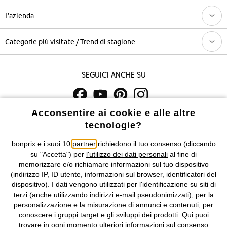
L'azienda
Categorie più visitate / Trend di stagione
Seguici anche su
Acconsentire ai cookie e alle altre
I prezzi sono IVA inclusa. Non includono
le spese di spedizione e i
tecnologie?
costi di servizio.
bonprix e i suoi 10
partner
richiedono il tuo consenso (cliccando
Condizioni di vendita
Accessibilità
su "Accetta") per
l'utilizzo dei dati personali
al fine di
memorizzare e/o richiamare informazioni sul tuo dispositivo
Informativa privacy e cookie
Gestione dei cookie
(indirizzo IP, ID utente, informazioni sul browser, identificatori del
dispositivo). I dati vengono utilizzati per l'identificazione su siti di
terzi (anche utilizzando indirizzi e-mail pseudonimizzati), per la
Informazioni legali
Diritto di recesso
personalizzazione e la misurazione di annunci e contenuti, per
conoscere i gruppi target e gli sviluppi dei prodotti.
Qui
puoi
©
2026 bonprix.
Tutti i diritti riservati.
trovare in ogni momento ulteriori informazioni sul consenso