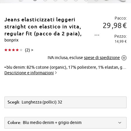
Pacco:
Jeans elasticizzati leggeri
29
98
€
straight con elastico in vita,
regular fit (pacco da 2 paia),
Pezzo:
Lunghezza (pollici) 32
bonprix
14,99 €
Tocca per
(
2
) >
ingrandire
IVA inclusa, escluse
spese di spedizione
blu denim: 82% cotone (organic), 17% poliestere, 1% elastan, grigio denim: 82% cotone (organic), 17% poliestere, 1% elastan
Descrizione e informazioni
Scegli:
Lunghezza (pollici) 32
Colore:
Blu medio denim + grigio denim