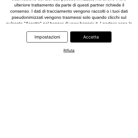
ulteriore trattamento da parte di questi partner richiede il
consenso. I dati di tracciamento vengono raccolti o i tuoi dati
pseudonimizzati vengono trasmessi solo quando clicchi sul
pulsante "Accetta" nel banner di www.bonprix.it. I partner sono le
seguenti società: Adjust GmbH, Criteo SA, Google Ireland
Limited, Hurra Communications GmbH, ID5 Technology Ltd,
Impostazioni
Accetta
Meta Platforms Ireland Limited, Microsoft Ireland Operations
Limited, Pinterest Europe Limited, RTB-House GmbH, TikTok
Rifiuta
Information Technologies UK Limited. Ulteriori informazioni sul
trattamento dei dati da parte di questi partner sono disponibili
nella nostra
informativa privacy e cookie
. L'informativa è
accessibile anche tramite un link nel banner.