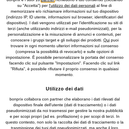
su "Accetta") per
l'utilizzo dei dati personali
al fine di
memorizzare e/o richiamare informazioni sul tuo dispositivo
Informazioni legali
Diritto di recesso
(indirizzo IP, ID utente, informazioni sul browser, identificatori del
dispositivo). I dati vengono utilizzati per l'identificazione su siti di
©
2026 bonprix.
Tutti i diritti riservati.
terzi (anche utilizzando indirizzi e-mail pseudonimizzati), per la
bonprix S.r.l. con socio unico, sede legale: via Adua 33 - 13855
personalizzazione e la misurazione di annunci e contenuti, per
Valdengo (BI) C.F. 01510910027 - P.I. 01939830020, Reg. Imprese di
conoscere i gruppi target e gli sviluppi dei prodotti.
Qui
puoi
Biella n. 01510910027, R.E.A. BI - 171345, N. Reg. Pile:
trovare in ogni momento ulteriori informazioni sul consenso
IT09060P00000858, N. Reg. AEE: IT08020000002105 Capitale
(compresa la possibilità di revocarlo) e sulle opzioni di
Sociale: euro 1.000.000 i.v, Società soggetta all'attività di direzione
impostazione. È possibile personalizzare la portata del consenso
e coordinamento di bonprix Beteiligungs -Verwaltungsgesellschaft
facendo clic sul pulsante "Impostazioni". Facendo clic sul link
mbH.
"Rifiuta", è possibile rifiutare il proprio consenso in qualsiasi
momento.
Utilizzo dei dati
bonprix collabora con partner che elaborano i dati rilevati dal
dispositivo finale dell'utente (dati di tracciamento) o i dati
pseudonimizzati da noi trasmessi per gestire la nostra pubblicità
e per scopi propri (ad es. profilazione) o per scopi di terzi. In
questo contesto, non solo la raccolta dei dati di tracciamento o la
trasmissione dei tuoi dati pseudonimizzati, ma anche il loro